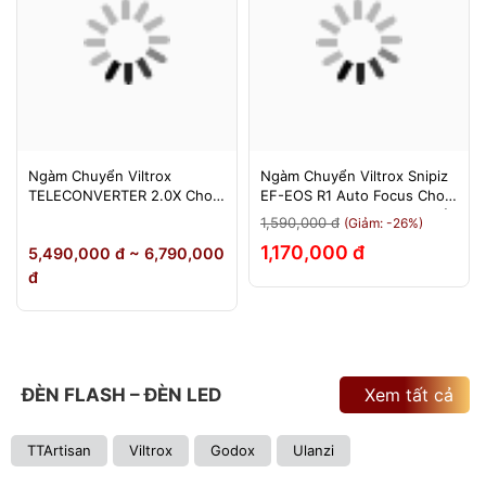
Ngàm Chuyển Viltrox
Ngàm Chuyển Viltrox Snipiz
TELECONVERTER 2.0X Cho
EF-EOS R1 Auto Focus Cho
Sony E / Nikon Z - Nhân Đôi
Canon EOS R/RP/R5/R6 - Bảo
1,590,000 đ
(Giảm: -26%)
Tiêu Cự - Bảo Hành 12
Hành 12 Tháng 1 Đổi 1
1,170,000 đ
5,490,000 đ ~ 6,790,000
Tháng
đ
ĐÈN FLASH – ĐÈN LED
Xem tất cả
TTArtisan
Viltrox
Godox
Ulanzi