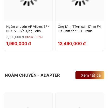
Ngàm chuyển AF Viltrox EF-
Ống kính TTArtisan 17mm F4
NEX IV - Sử Dụng Lens
Tilt Shift for Full-Frame
Canon Trên Máy Ảnh Sony
3,100,000 đ
(Giảm: -36%)
E-Mount - Bảo Hành 12
1,990,000 đ
13,490,000 đ
Tháng.
NGÀM CHUYỂN - ADAPTER
Xem tất cả