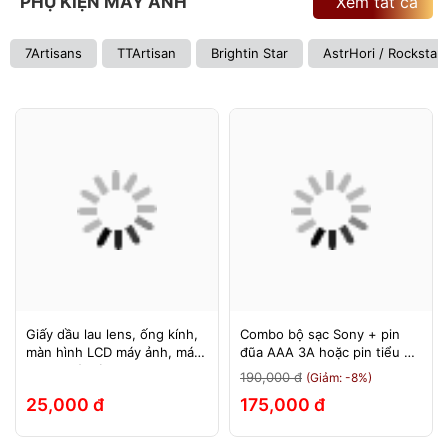
PHỤ KIỆN MÁY ẢNH
Xem tất cả
7Artisans
TTArtisan
Brightin Star
AstrHori / Rockstar
Giấy dầu lau lens, ống kính,
Combo bộ sạc Sony + pin
màn hình LCD máy ảnh, máy
đũa AAA 3A hoặc pin tiểu AA
quay, máy tính, laptop, điện
2A Sony 1.5v
190,000 đ
(Giảm: -8%)
thoại, máy tính bảng
25,000 đ
175,000 đ