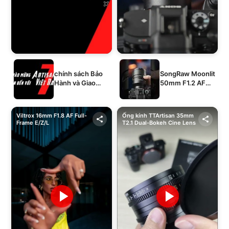
chính sách Bảo
SongRaw Moonlit
Hành và Giao
50mm F1.2 AF
Hàng của 1994's
Full-Frame
STORE
Viltrox 16mm F1.8 AF Full-
Ống kính TTArtisan 35mm
Frame E/Z/L
T2.1 Dual-Bokeh Cine Lens