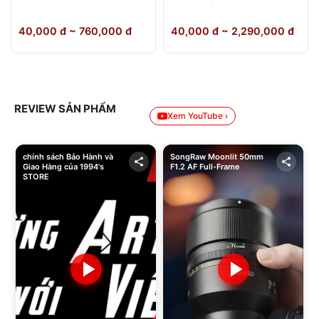
64GB Chính Hãng
40,000 đ ~ 760,000 đ
40,000 đ ~ 2,290,000 đ
REVIEW SẢN PHẨM
Xem YouTube ›
chính sách Bảo Hành và
SongRaw Moonlit 50mm
Giao Hàng của 1994's
F1.2 AF Full-Frame
STORE