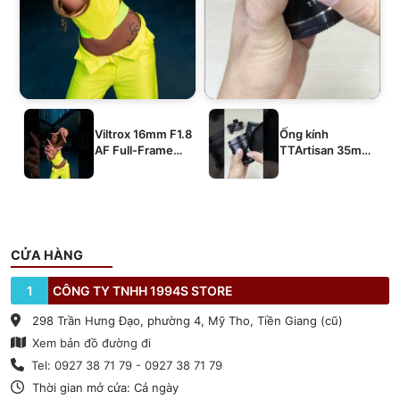
Viltrox 16mm F1.8
Ống kính
AF Full-Frame
TTArtisan 35mm
E/Z/L
T2.1 Dual-Bokeh
Cine Lens
CỬA HÀNG
1
CÔNG TY TNHH 1994S STORE
298 Trần Hưng Đạo, phường 4, Mỹ Tho, Tiền Giang (cũ)
Xem bản đồ đường đi
Tel: 0927 38 71 79 - 0927 38 71 79
Thời gian mở cửa: Cả ngày