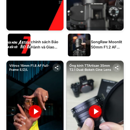
chính sách Bảo
SongRaw Moonlit
Hành và Giao
50mm F1.2 AF
Hàng của 1994's
Full-Frame
STORE
Viltrox 16mm F1.8 AF Full-
Ống kính TTArtisan 35mm
Frame E/Z/L
T2.1 Dual-Bokeh Cine Lens