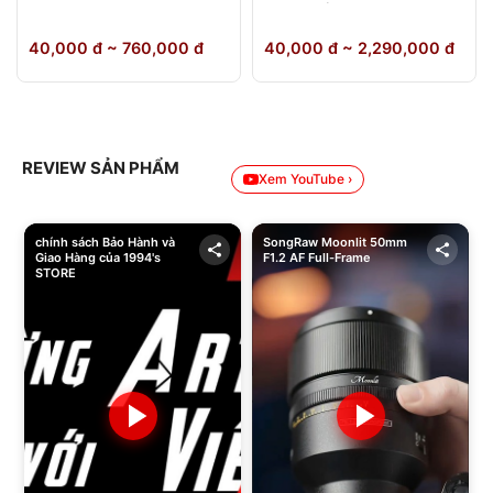
64GB Chính Hãng
40,000 đ ~ 760,000 đ
40,000 đ ~ 2,290,000 đ
REVIEW SẢN PHẨM
Xem YouTube ›
chính sách Bảo Hành và
SongRaw Moonlit 50mm
Giao Hàng của 1994's
F1.2 AF Full-Frame
STORE