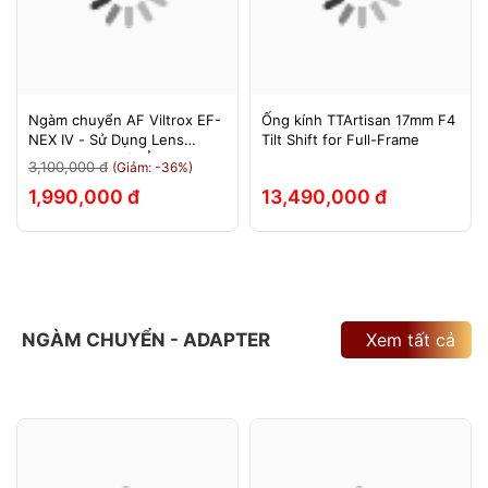
Ngàm chuyển AF Viltrox EF-
Ống kính TTArtisan 17mm F4
NEX IV - Sử Dụng Lens
Tilt Shift for Full-Frame
Canon Trên Máy Ảnh Sony
3,100,000 đ
(Giảm: -36%)
E-Mount - Bảo Hành 12
1,990,000 đ
13,490,000 đ
Tháng.
NGÀM CHUYỂN - ADAPTER
Xem tất cả