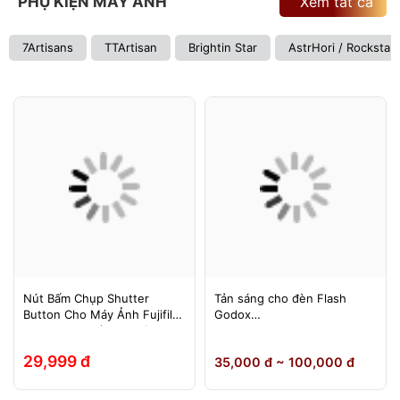
PHỤ KIỆN MÁY ẢNH
Xem tất cả
7Artisans
TTArtisan
Brightin Star
AstrHori / Rockstar
Nút Bấm Chụp Shutter
Tản sáng cho đèn Flash
Button Cho Máy Ảnh Fujifilm
Godox
Leica Contax (Ren Xoáy)
TT600/TT685/TT685II/V850/
V850II/V850III/V860/V860II/V
29,999 đ
35,000 đ ~ 100,000 đ
860III, Yongnuo 560II/565EX,
580EXII