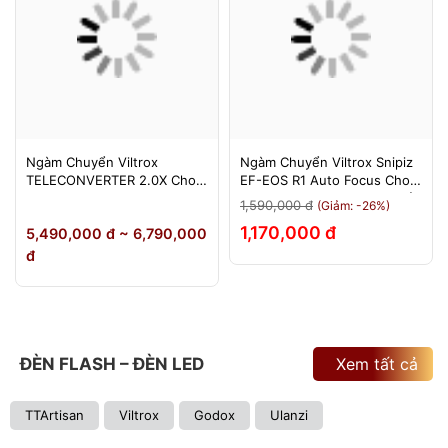
Ngàm Chuyển Viltrox
Ngàm Chuyển Viltrox Snipiz
TELECONVERTER 2.0X Cho
EF-EOS R1 Auto Focus Cho
Sony E / Nikon Z - Nhân Đôi
Canon EOS R/RP/R5/R6 - Bảo
1,590,000 đ
(Giảm: -26%)
Tiêu Cự - Bảo Hành 12
Hành 12 Tháng 1 Đổi 1
1,170,000 đ
5,490,000 đ ~ 6,790,000
Tháng
đ
ĐÈN FLASH – ĐÈN LED
Xem tất cả
TTArtisan
Viltrox
Godox
Ulanzi