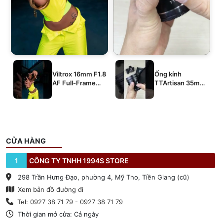
Viltrox 16mm F1.8
Ống kính
AF Full-Frame
TTArtisan 35mm
E/Z/L
T2.1 Dual-Bokeh
Cine Lens
CỬA HÀNG
1
CÔNG TY TNHH 1994S STORE
298 Trần Hưng Đạo, phường 4, Mỹ Tho, Tiền Giang (cũ)
Xem bản đồ đường đi
Tel: 0927 38 71 79 - 0927 38 71 79
Thời gian mở cửa: Cả ngày