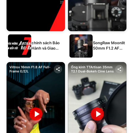
chính sách Bảo
SongRaw Moonlit
Hành và Giao
50mm F1.2 AF
Hàng của 1994's
Full-Frame
STORE
Viltrox 16mm F1.8 AF Full-
Ống kính TTArtisan 35mm
Frame E/Z/L
T2.1 Dual-Bokeh Cine Lens