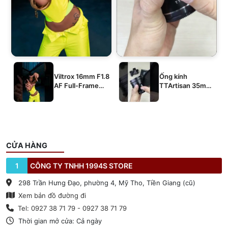
Viltrox 16mm F1.8
Ống kính
AF Full-Frame
TTArtisan 35mm
E/Z/L
T2.1 Dual-Bokeh
Cine Lens
CỬA HÀNG
1
CÔNG TY TNHH 1994S STORE
298 Trần Hưng Đạo, phường 4, Mỹ Tho, Tiền Giang (cũ)
Xem bản đồ đường đi
Tel: 0927 38 71 79 - 0927 38 71 79
Thời gian mở cửa: Cả ngày