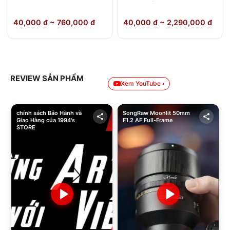
64GB Chính Hãng
40,000 đ ~ 760,000 đ
40,000 đ ~ 2,290,000 đ
REVIEW SẢN PHẨM
Xem YouTube ›
chính sách Bảo Hành và
SongRaw Moonlit 50mm
Giao Hàng của 1994's
F1.2 AF Full-Frame
STORE