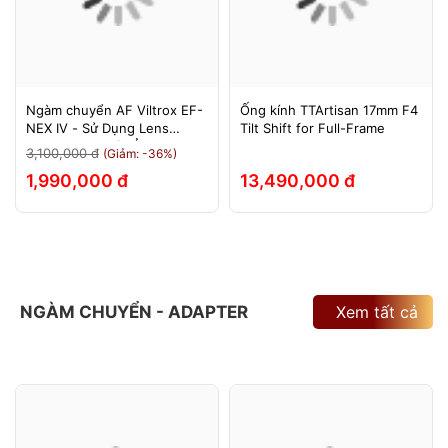
Ngàm chuyển AF Viltrox EF-
Ống kính TTArtisan 17mm F4
NEX IV - Sử Dụng Lens
Tilt Shift for Full-Frame
Canon Trên Máy Ảnh Sony
3,100,000 đ
(Giảm: -36%)
E-Mount - Bảo Hành 12
1,990,000 đ
13,490,000 đ
Tháng.
NGÀM CHUYỂN - ADAPTER
Xem tất cả