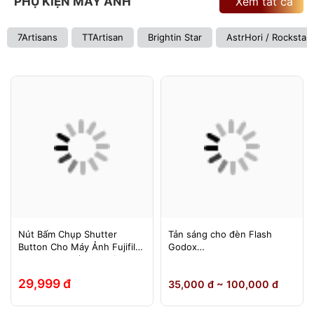
PHỤ KIỆN MÁY ẢNH
Xem tất cả
7Artisans
TTArtisan
Brightin Star
AstrHori / Rockstar
Nút Bấm Chụp Shutter
Tản sáng cho đèn Flash
Button Cho Máy Ảnh Fujifilm
Godox
Leica Contax (Ren Xoáy)
TT600/TT685/TT685II/V850/
V850II/V850III/V860/V860II/V
29,999 đ
35,000 đ ~ 100,000 đ
860III, Yongnuo 560II/565EX,
580EXII