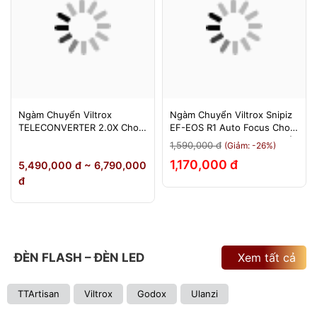
Ngàm Chuyển Viltrox
Ngàm Chuyển Viltrox Snipiz
TELECONVERTER 2.0X Cho
EF-EOS R1 Auto Focus Cho
Sony E / Nikon Z - Nhân Đôi
Canon EOS R/RP/R5/R6 - Bảo
1,590,000 đ
(Giảm: -26%)
Tiêu Cự - Bảo Hành 12
Hành 12 Tháng 1 Đổi 1
1,170,000 đ
5,490,000 đ ~ 6,790,000
Tháng
đ
ĐÈN FLASH – ĐÈN LED
Xem tất cả
TTArtisan
Viltrox
Godox
Ulanzi