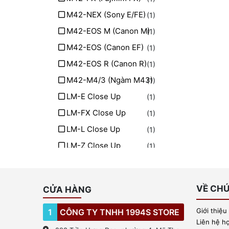
M42-NEX (Sony E/FE)
(1)
M42-EOS M (Canon M)
(1)
M42-EOS (Canon EF)
(1)
M42-EOS R (Canon R)
(1)
M42-M4/3 (Ngàm M43)
(1)
LM-E Close Up
(1)
LM-FX Close Up
(1)
LM-L Close Up
(1)
LM-Z Close Up
(1)
LM-EOS R Close Up
(1)
VỀ CHÚ
CỬA HÀNG
Giới thiệu
1
CÔNG TY TNHH 1994S STORE
Liên hệ h