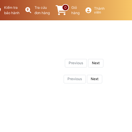
0
Kiểm tra
Tra cứu
Giỏ
Thành
viên
bảo hành
đơn hàng
hàng
Previous
Next
Previous
Next