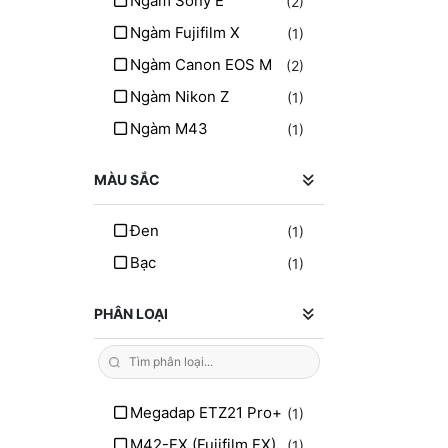
Ngàm Sony E
(2)
Ngàm Fujifilm X
(1)
Ngàm Canon EOS M
(2)
Ngàm Nikon Z
(1)
Ngàm M43
(1)
MÀU SẮC
Đen
(1)
Bạc
(1)
PHÂN LOẠI
Megadap ETZ21 Pro+
(1)
M42-FX (Fujifilm FX)
(1)