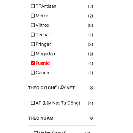
TTArtisan
(2)
Meike
(2)
Viltrox
(9)
Techart
(1)
Fringer
(3)
Megadap
(2)
Fusnid
(1)
Canon
(1)
THEO CƠ CHẾ LẤY NÉT
AF (lấy Nét Tự Động)
(4)
THEO NGÀM