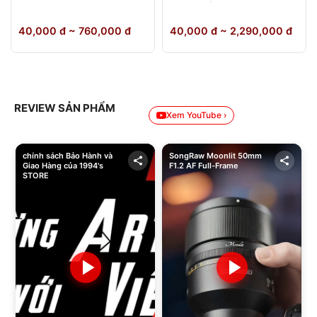
64GB Chính Hãng
40,000 đ ~ 760,000 đ
40,000 đ ~ 2,290,000 đ
REVIEW SẢN PHẨM
Xem YouTube ›
chính sách Bảo Hành và
SongRaw Moonlit 50mm
Giao Hàng của 1994's
F1.2 AF Full-Frame
STORE