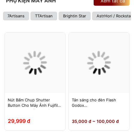
PHỤ KIỆN MÁY ẢNH
Xem tất cả
7Artisans
TTArtisan
Brightin Star
AstrHori / Rockstar
Nút Bấm Chụp Shutter
Tản sáng cho đèn Flash
Button Cho Máy Ảnh Fujifilm
Godox
Leica Contax (Ren Xoáy)
TT600/TT685/TT685II/V850/
V850II/V850III/V860/V860II/V
29,999 đ
35,000 đ ~ 100,000 đ
860III, Yongnuo 560II/565EX,
580EXII