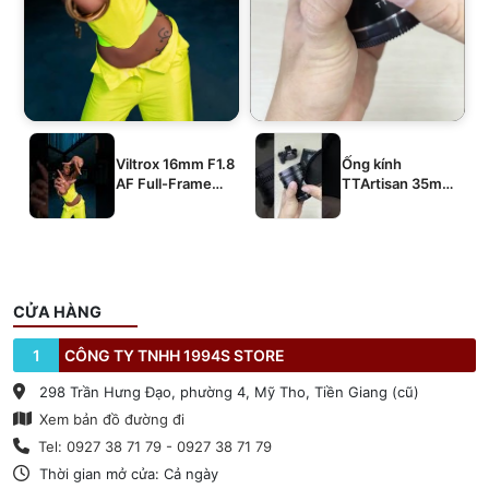
Viltrox 16mm F1.8
Ống kính
AF Full-Frame
TTArtisan 35mm
E/Z/L
T2.1 Dual-Bokeh
Cine Lens
CỬA HÀNG
1
CÔNG TY TNHH 1994S STORE
298 Trần Hưng Đạo, phường 4, Mỹ Tho, Tiền Giang (cũ)
Xem bản đồ đường đi
Tel: 0927 38 71 79 - 0927 38 71 79
Thời gian mở cửa: Cả ngày