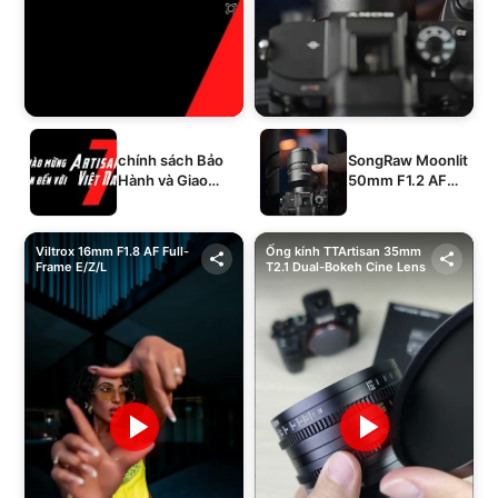
chính sách Bảo
SongRaw Moonlit
Hành và Giao
50mm F1.2 AF
Hàng của 1994's
Full-Frame
STORE
Viltrox 16mm F1.8 AF Full-
Ống kính TTArtisan 35mm
Frame E/Z/L
T2.1 Dual-Bokeh Cine Lens