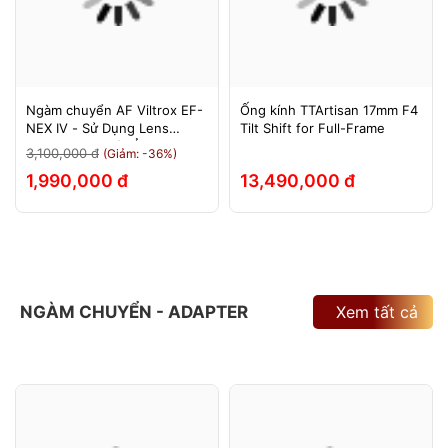
Ngàm chuyển AF Viltrox EF-
Ống kính TTArtisan 17mm F4
NEX IV - Sử Dụng Lens
Tilt Shift for Full-Frame
Canon Trên Máy Ảnh Sony
3,100,000 đ
(Giảm: -36%)
E-Mount - Bảo Hành 12
1,990,000 đ
13,490,000 đ
Tháng.
NGÀM CHUYỂN - ADAPTER
Xem tất cả