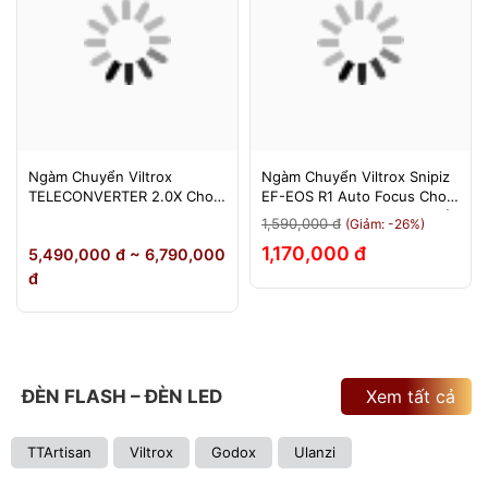
Ngàm Chuyển Viltrox
Ngàm Chuyển Viltrox Snipiz
TELECONVERTER 2.0X Cho
EF-EOS R1 Auto Focus Cho
Sony E / Nikon Z - Nhân Đôi
Canon EOS R/RP/R5/R6 - Bảo
1,590,000 đ
(Giảm: -26%)
Tiêu Cự - Bảo Hành 12
Hành 12 Tháng 1 Đổi 1
1,170,000 đ
5,490,000 đ ~ 6,790,000
Tháng
đ
ĐÈN FLASH – ĐÈN LED
Xem tất cả
TTArtisan
Viltrox
Godox
Ulanzi