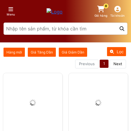
0
Menu
Giỏ hàng
Tài khoản
Lọc
Hàng mới
Giá Tăng Dần
Giá Giảm Dần
1
Previous
Next