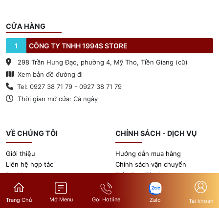
CỬA HÀNG
1
CÔNG TY TNHH 1994S STORE
298 Trần Hưng Đạo, phường 4, Mỹ Tho, Tiền Giang (cũ)
Xem bản đồ đường đi
Tel: 0927 38 71 79 - 0927 38 71 79
Thời gian mở cửa: Cả ngày
VỀ CHÚNG TÔI
CHÍNH SÁCH - DỊCH VỤ
Giới thiệu
Hướng dẫn mua hàng
Liên hệ hợp tác
Chính sách vận chuyển
Booking
Trả góp - Tín dụng
Tin tức
Chính sách bảo hành
Gọi Hotline
Mở Menu
Zalo
Trang Chủ
Tài khoản