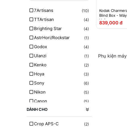
7Artisans
(10)
Kodak Charmera
Blind Box - Má
TTArtisan
(4)
khóa
839,000 đ
Brighting Star
(4)
AstrHori/Rockstar
(1)
Godox
(4)
Ulanzi
Phụ kiện máy
(1)
Kenko
(2)
Hoya
(3)
Sony
(6)
Nikon
(5)
Canon
(5)
DÀNH CHO
Fujifilm
(4)
Panasonic
(1)
Crop APS-C
(2)