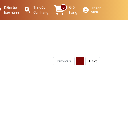
0
Kiểm tra
Tra cứu
Giỏ
Thành
viên
bảo hành
đơn hàng
hàng
1
Previous
Next