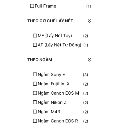
Cuely
(2)
Full Frame
(1)
Kodak
(1)
THEO CƠ CHẾ LẤY NÉT
MF (lấy Nét Tay)
(2)
AF (lấy Nét Tự Động)
(1)
THEO NGÀM
Ngàm Sony E
(3)
Ngàm Fujifilm X
(2)
Ngàm Canon EOS M
(2)
Ngàm Nikon Z
(2)
Ngàm M43
(2)
Ngàm Canon EOS R
(2)