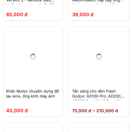
Version 2 - Remote điều
Nikon/Nikkor nắp đậy ống
khiển từ xa cho máy Fujifilm
kính, cáp trước lens Nikkor
85,000 đ
39,000 đ
Khăn Kenko chuyên dụng để
Tản sáng cho đèn Flash
lau lens, ống kính máy ảnh
Godox: AD100 Pro, AD200,
AD200 Pro, V1, V1 Pro, V1
Mid, V100
45,000 đ
75,000 đ ~ 210,000 đ