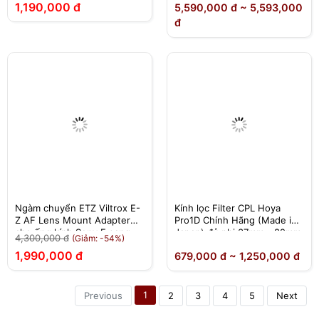
1,190,000 đ
5,590,000 đ ~ 5,593,000
đ
Ngàm chuyển ETZ Viltrox E-
Kính lọc Filter CPL Hoya
Z AF Lens Mount Adapter
Pro1D Chính Hãng (Made in
cho ống kính Sony E sang
Japan) đủ phi 37mm - 82mm
4,300,000 đ
(Giảm: -54%)
Nikon Z - Chính hãng
1,990,000 đ
679,000 đ ~ 1,250,000 đ
1
Previous
2
3
4
5
Next