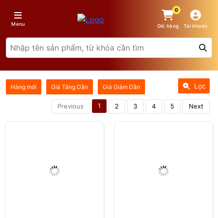
0
Menu
Giỏ hàng
Tài khoản
Lọc
Hàng mới
Giá Tăng Dần
Giá Giảm Dần
1
Previous
2
3
4
5
Next