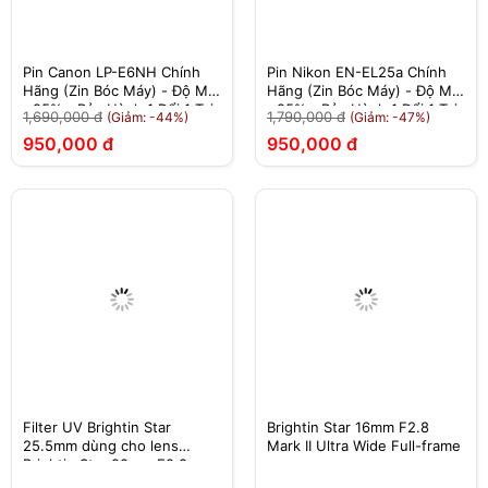
Pin Canon LP-E6NH Chính
Pin Nikon EN-EL25a Chính
Hãng (Zin Bóc Máy) - Độ Mới
Hãng (Zin Bóc Máy) - Độ Mới
>95% - Bảo Hành 1 Đổi 1 Tại
>95% - Bảo Hành 1 Đổi 1 Tại
1,690,000 đ
1,790,000 đ
(Giảm: -44%)
(Giảm: -47%)
Nhà
Nhà
950,000 đ
950,000 đ
Filter UV Brightin Star
Brightin Star 16mm F2.8
25.5mm dùng cho lens
Mark II Ultra Wide Full-frame
Brightin Star 28mm F2.8
Pancake ngàm Leica M