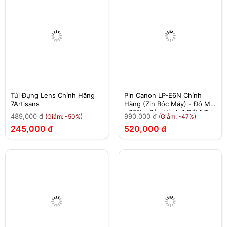
Túi Đựng Lens Chính Hãng
Pin Canon LP-E6N Chính
7Artisans
Hãng (Zin Bóc Máy) - Độ Mới
>95% - Bảo Hành 1 Đổi 1 Tại
489,000 đ
990,000 đ
(Giảm: -50%)
(Giảm: -47%)
Nhà
245,000 đ
520,000 đ