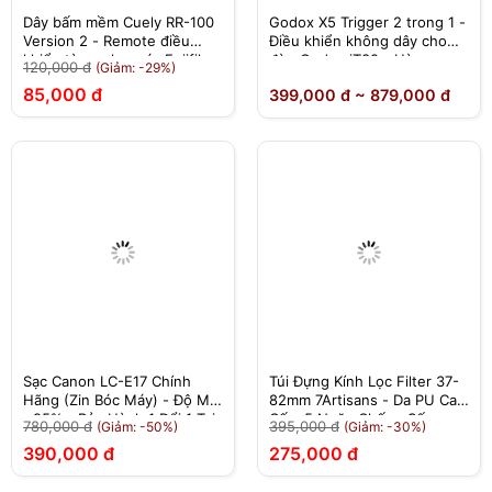
Dây bấm mềm Cuely RR-100
Godox X5 Trigger 2 trong 1 -
Version 2 - Remote điều
Điều khiển không dây cho
khiển từ xa cho máy Fujifilm
đèn Godox iT32 - Hàng
120,000 đ
(Giảm: -29%)
Chính Hãng
85,000 đ
399,000 đ ~ 879,000 đ
Sạc Canon LC-E17 Chính
Túi Đựng Kính Lọc Filter 37-
Hãng (Zin Bóc Máy) - Độ Mới
82mm 7Artisans - Da PU Cao
>95% - Bảo Hành 1 Đổi 1 Tại
Cấp, 5 Ngăn Chống Sốc
780,000 đ
395,000 đ
(Giảm: -50%)
(Giảm: -30%)
Nhà
390,000 đ
275,000 đ