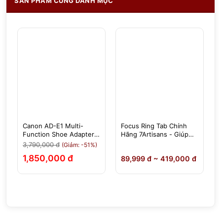
SẢN PHẨM CÙNG DANH MỤC
Canon AD-E1 Multi-
Focus Ring Tab Chính
-
Function Shoe Adapter -
Hãng 7Artisans - Giúp
Chính Hãng
Việc Lấy Nét, Chỉnh
3,790,000 đ
(Giảm: -51%)
Khẩu Độ Dễ Dàng Hơn
1,850,000 đ
0
89,999 đ ~ 419,000 đ