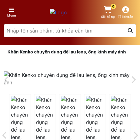
0
Menu
Giỏ hàng
Tài khoản
Khăn Kenko chuyên dụng để lau lens, ống kính máy ảnh
Giá trên 1SP
5
x
0 đ