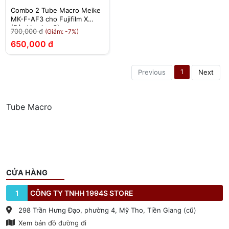
Combo 2 Tube Macro Meike
MK-F-AF3 cho Fujifilm X
(Bản Version 2)
700,000 đ
(Giảm: -7%)
650,000 đ
1
Previous
Next
Tube Macro
CỬA HÀNG
1
CÔNG TY TNHH 1994S STORE
298 Trần Hưng Đạo, phường 4, Mỹ Tho, Tiền Giang (cũ)
Xem bản đồ đường đi