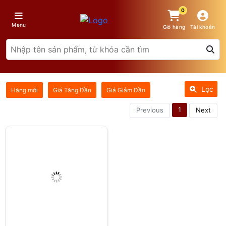
0
Menu
Giỏ hàng
Tài khoản
Lọc
Hàng mới
Giá Tăng Dần
Giá Giảm Dần
1
Previous
Next