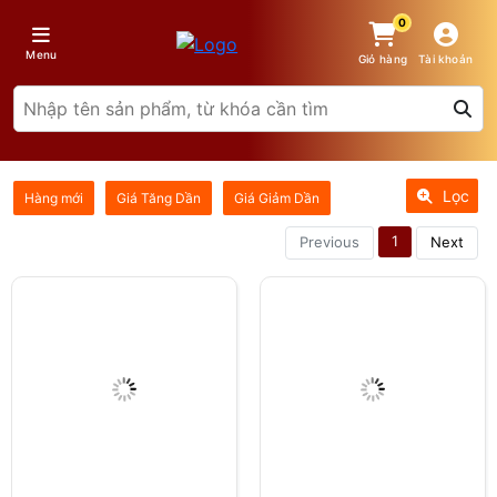
0
Menu
Giỏ hàng
Tài khoản
Lọc
Hàng mới
Giá Tăng Dần
Giá Giảm Dần
1
Previous
Next