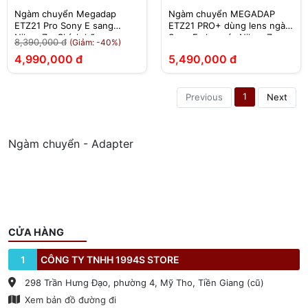
Ngàm chuyển Megadap
Ngàm chuyển MEGADAP
ETZ21 Pro Sony E sang
ETZ21 PRO+ dùng lens ngàm
Nikon Z - Chính hãng
Sony E cho máy Nikon Z –
8,390,000 đ
(Giảm: -40%)
Adapter MEGADAP ETZ21
4,990,000 đ
5,490,000 đ
PRO+
1
Previous
Next
Ngàm chuyển - Adapter
CỬA HÀNG
1
CÔNG TY TNHH 1994S STORE
298 Trần Hưng Đạo, phường 4, Mỹ Tho, Tiền Giang (cũ)
Xem bản đồ đường đi