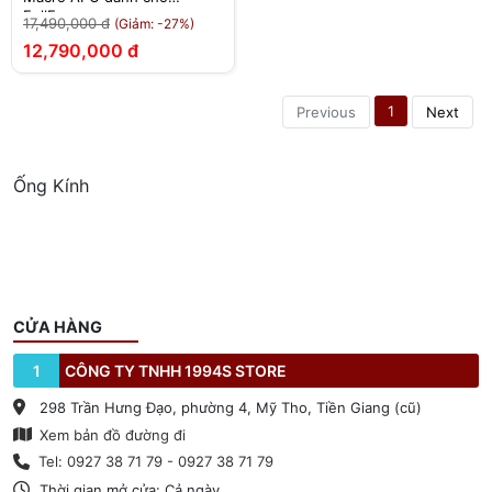
FullFrame
17,490,000 đ
(Giảm: -27%)
12,790,000 đ
1
Previous
Next
Ống Kính
CỬA HÀNG
1
CÔNG TY TNHH 1994S STORE
298 Trần Hưng Đạo, phường 4, Mỹ Tho, Tiền Giang (cũ)
Xem bản đồ đường đi
Tel: 0927 38 71 79 - 0927 38 71 79
Thời gian mở cửa: Cả ngày