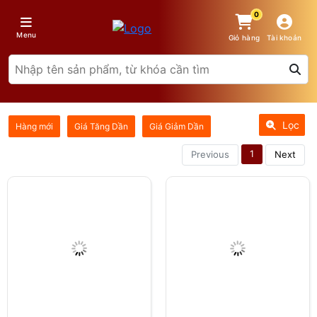
0
Menu
Giỏ hàng
Tài khoản
Lọc
Hàng mới
Giá Tăng Dần
Giá Giảm Dần
1
Previous
Next