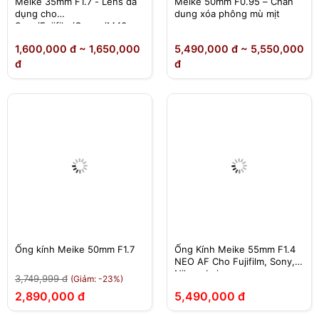
Meike 35mm F1.7 - Lens đa
Meike 50mm F0.95 – Chân
dụng cho
dung xóa phông mù mịt
Sony/Fujifilm/Canon/M43
1,600,000 đ ~ 1,650,000
5,490,000 đ ~ 5,550,000
đ
đ
Ống kính Meike 50mm F1.7
Ống Kính Meike 55mm F1.4
NEO AF Cho Fujifilm, Sony,
Nikon, Leica
3,749,999 đ
(Giảm: -23%)
2,890,000 đ
5,490,000 đ