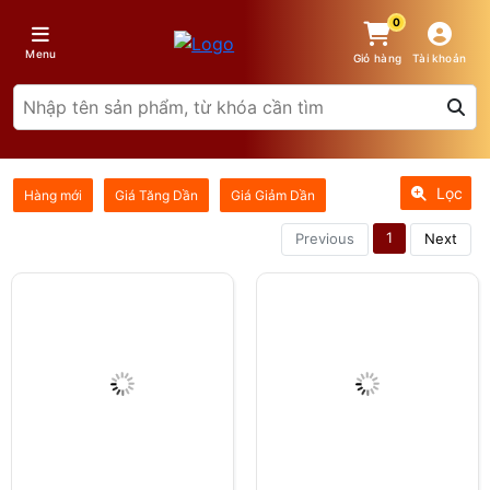
0
Menu
Giỏ hàng
Tài khoản
Lọc
Hàng mới
Giá Tăng Dần
Giá Giảm Dần
1
Previous
Next