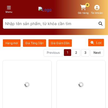
0
Menu
Giỏ hàng
Tài khoản
Lọc
Hàng mới
Giá Tăng Dần
Giá Giảm Dần
1
Previous
2
3
Next