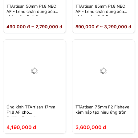
TTArtisan 50mm F1.8 NEO
TTArtisan 85mm F1.8 NEO
AF - Lens chân dung xóa
AF - Lens chân dung xóa
phông for Full-Frame
phông cho Full-Frame
490,000 đ ~ 2,790,000 đ
890,000 đ ~ 3,290,000 đ
Ống kính TTArtisan 17mm
TTArtisan 7.5mm F2 Fisheye
F1.8 AF cho
kèm nắp tạo hiệu ứng tròn
Fujifilm/Sony/Nikon
4,190,000 đ
3,600,000 đ