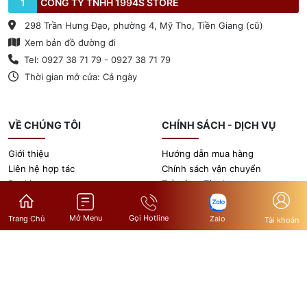
1
CÔNG TY TNHH 1994S STORE
298 Trần Hưng Đạo, phường 4, Mỹ Tho, Tiền Giang (cũ)
Xem bản đồ đường đi
Tel: 0927 38 71 79 - 0927 38 71 79
Thời gian mở cửa: Cả ngày
VỀ CHÚNG TÔI
CHÍNH SÁCH - DỊCH VỤ
Giới thiệu
Hướng dẫn mua hàng
Liên hệ hợp tác
Chính sách vận chuyển
Booking
Trả góp - Tín dụng
Tin tức
Chính sách bảo hành
Gọi Hotline
Mở Menu
Zalo
Trang Chủ
Tài khoản
@ Bản quyền thuộc về 1994sstore.vn.
Thiết kế website bán hàng
chuyên nghiệp