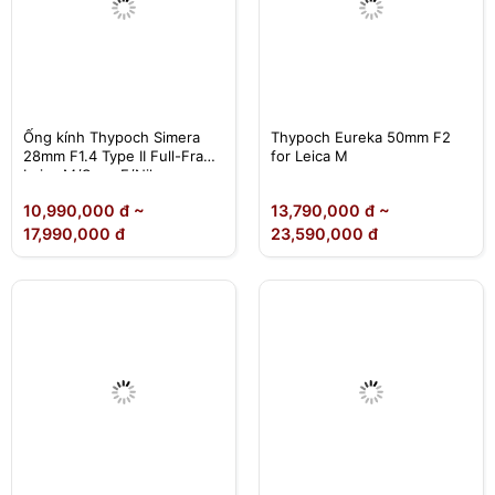
Ống kính Thypoch Simera
Thypoch Eureka 50mm F2
28mm F1.4 Type II Full-Frame
for Leica M
Leica M/Sony E/Nikon
Z/Canon RF/Fuji X
10,990,000 đ ~
13,790,000 đ ~
17,990,000 đ
23,590,000 đ