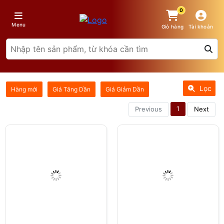
0
Menu
Giỏ hàng
Tài khoản
Lọc
Hàng mới
Giá Tăng Dần
Giá Giảm Dần
1
Previous
Next