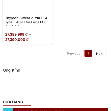
Thypoch Simera 21mm F1.4
Type II ASPH for Leica M -
Chính Hãng
27,389,999 đ ~
27,390,000 đ
1
Previous
Next
Ống Kính
CỬA HÀNG