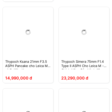
Thypoch Ksana 21mm F3.5
Thypoch Simera 75mm F1.4
ASPH Pancake cho Leica M
Type II ASPH Cho Leica M -
và Fujifilm X
Chính Hãng Bảo Hành 12
Tháng 1 Đổi 1
14,990,000 đ
23,290,000 đ