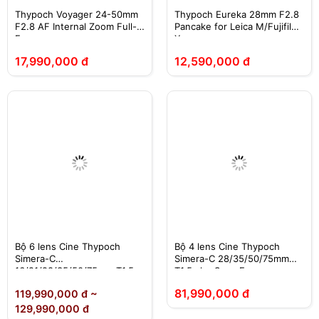
Thypoch Voyager 24-50mm
Thypoch Eureka 28mm F2.8
F2.8 AF Internal Zoom Full-
Pancake for Leica M/Fujifilm
Frame
X
17,990,000 đ
12,590,000 đ
Bộ 6 lens Cine Thypoch
Bộ 4 lens Cine Thypoch
Simera-C
Simera-C 28/35/50/75mm
16/21/28/35/50/75mm T1.5
T1.5 cho Sony E
(Leica M / Sony E)
81,990,000 đ
119,990,000 đ ~
129,990,000 đ