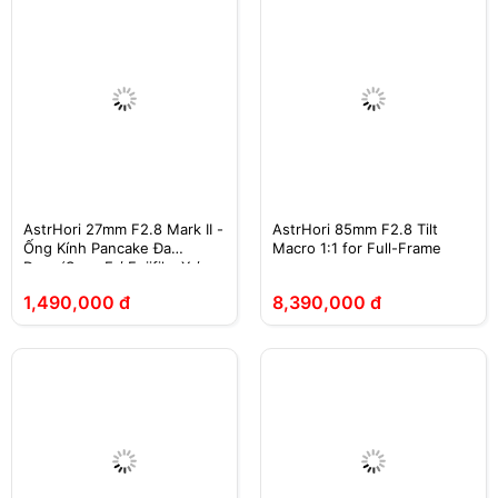
AstrHori 27mm F2.8 Mark II -
AstrHori 85mm F2.8 Tilt
Ống Kính Pancake Đa
Macro 1:1 for Full-Frame
Dụng(Sony E / Fujifilm X /
Nikon Z / Canon EOS-M)
1,490,000 đ
8,390,000 đ