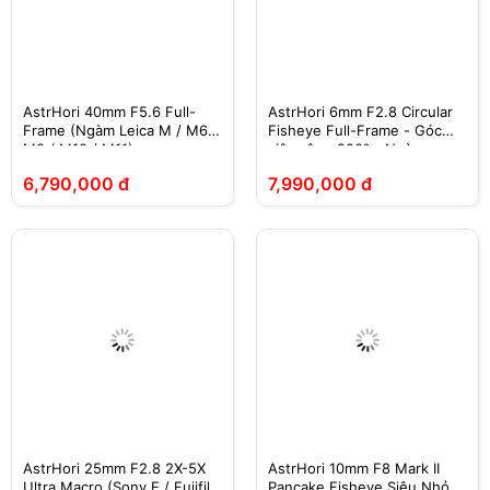
AstrHori 40mm F5.6 Full-
AstrHori 6mm F2.8 Circular
Frame (Ngàm Leica M / M6 /
Fisheye Full-Frame - Góc
M9 / M10 / M11)
siêu rộng 220° - Ngàm
Sony/Nikon/Canon/L
6,790,000 đ
7,990,000 đ
AstrHori 25mm F2.8 2X-5X
AstrHori 10mm F8 Mark II
Ultra Macro (Sony E / Fujifilm
Pancake Fisheye Siêu Nhỏ