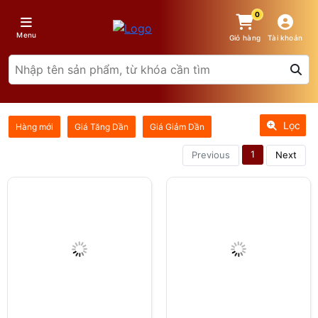
0
Menu
Giỏ hàng
Tài khoản
Lọc
Hàng mới
Giá Tăng Dần
Giá Giảm Dần
1
Previous
Next