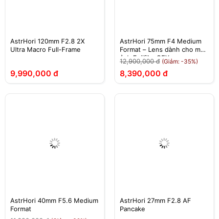
AstrHori 120mm F2.8 2X
AstrHori 75mm F4 Medium
Ultra Macro Full-Frame
Format – Lens dành cho máy
ảnh Fujifilm GFX
12,900,000 đ
(Giảm: -35%)
9,990,000 đ
8,390,000 đ
AstrHori 40mm F5.6 Medium
AstrHori 27mm F2.8 AF
Format
Pancake