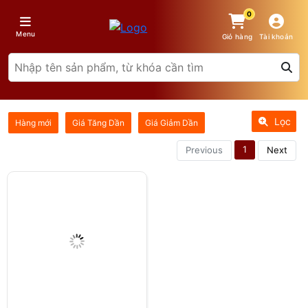
0
Menu
Giỏ hàng
Tài khoản
Lọc
Hàng mới
Giá Tăng Dần
Giá Giảm Dần
1
Previous
Next