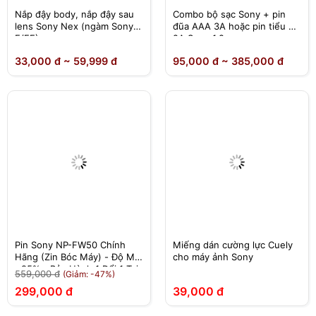
Nắp đậy body, nắp đậy sau
Combo bộ sạc Sony + pin
lens Sony Nex (ngàm Sony
đũa AAA 3A hoặc pin tiểu AA
E/FE)
2A Sony 1.2v
33,000 đ ~ 59,999 đ
95,000 đ ~ 385,000 đ
Pin Sony NP-FW50 Chính
Miếng dán cường lực Cuely
Hãng (Zin Bóc Máy) - Độ Mới
cho máy ảnh Sony
>95% - Bảo Hành 1 Đổi 1 Tại
559,000 đ
(Giảm: -47%)
Nhà
299,000 đ
39,000 đ