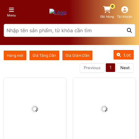
0
Menu
Giỏ hàng
Tài khoản
Lọc
Hàng mới
Giá Tăng Dần
Giá Giảm Dần
1
Previous
Next