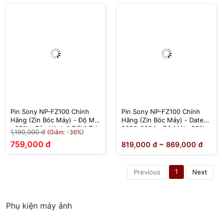
Pin Sony NP-FZ100 Chính
Pin Sony NP-FZ100 Chính
Hãng (Zin Bóc Máy) - Độ Mới
Hãng (Zin Bóc Máy) - Date
>95% - Bảo Hành 1 Đổi 1 Tại
2023-2024 - Độ Mới >95% -
1,190,000 đ
(Giảm: -36%)
Nhà
Bảo Hành 1 Đổi 1 Tại Nhà
759,000 đ
819,000 đ ~ 869,000 đ
1
Previous
Next
Phụ kiện máy ảnh