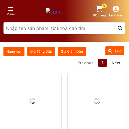
0
Menu
Giỏ hàng
Tài khoản
Lọc
Hàng mới
Giá Tăng Dần
Giá Giảm Dần
1
Previous
Next