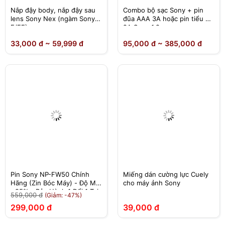
Nắp đậy body, nắp đậy sau
Combo bộ sạc Sony + pin
lens Sony Nex (ngàm Sony
đũa AAA 3A hoặc pin tiểu AA
E/FE)
2A Sony 1.2v
33,000 đ ~ 59,999 đ
95,000 đ ~ 385,000 đ
Pin Sony NP-FW50 Chính
Miếng dán cường lực Cuely
Hãng (Zin Bóc Máy) - Độ Mới
cho máy ảnh Sony
>95% - Bảo Hành 1 Đổi 1 Tại
559,000 đ
(Giảm: -47%)
Nhà
299,000 đ
39,000 đ