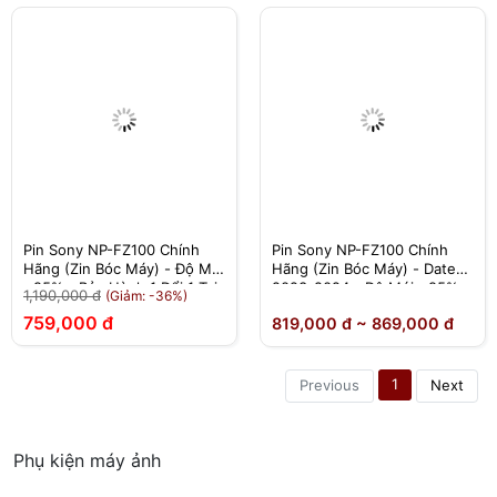
Pin Sony NP-FZ100 Chính
Pin Sony NP-FZ100 Chính
Hãng (Zin Bóc Máy) - Độ Mới
Hãng (Zin Bóc Máy) - Date
>95% - Bảo Hành 1 Đổi 1 Tại
2023-2024 - Độ Mới >95% -
1,190,000 đ
(Giảm: -36%)
Nhà
Bảo Hành 1 Đổi 1 Tại Nhà
759,000 đ
819,000 đ ~ 869,000 đ
1
Previous
Next
Phụ kiện máy ảnh