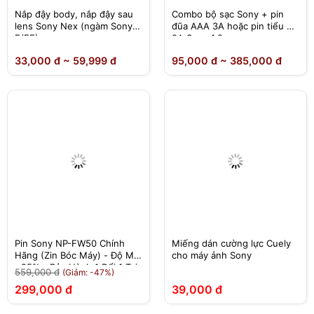
Nắp đậy body, nắp đậy sau
Combo bộ sạc Sony + pin
lens Sony Nex (ngàm Sony
đũa AAA 3A hoặc pin tiểu AA
E/FE)
2A Sony 1.2v
33,000 đ ~ 59,999 đ
95,000 đ ~ 385,000 đ
Pin Sony NP-FW50 Chính
Miếng dán cường lực Cuely
Hãng (Zin Bóc Máy) - Độ Mới
cho máy ảnh Sony
>95% - Bảo Hành 1 Đổi 1 Tại
559,000 đ
(Giảm: -47%)
Nhà
299,000 đ
39,000 đ