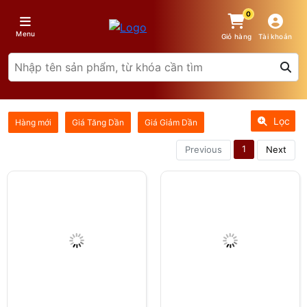
0
Menu
Giỏ hàng
Tài khoản
Lọc
Hàng mới
Giá Tăng Dần
Giá Giảm Dần
1
Previous
Next