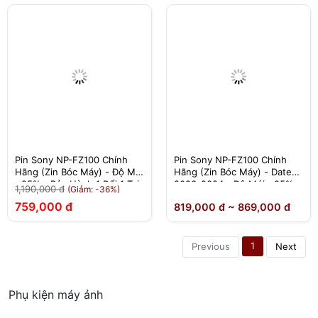
Pin Sony NP-FZ100 Chính
Pin Sony NP-FZ100 Chính
Hãng (Zin Bóc Máy) - Độ Mới
Hãng (Zin Bóc Máy) - Date
>95% - Bảo Hành 1 Đổi 1 Tại
2023-2024 - Độ Mới >95% -
1,190,000 đ
(Giảm: -36%)
Nhà
Bảo Hành 1 Đổi 1 Tại Nhà
759,000 đ
819,000 đ ~ 869,000 đ
1
Previous
Next
Phụ kiện máy ảnh