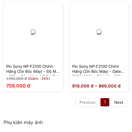
Pin Sony NP-FZ100 Chính
Pin Sony NP-FZ100 Chính
Hãng (Zin Bóc Máy) - Độ Mới
Hãng (Zin Bóc Máy) - Date
>95% - Bảo Hành 1 Đổi 1 Tại
2023-2024 - Độ Mới >95% -
1,190,000 đ
(Giảm: -36%)
Nhà
Bảo Hành 1 Đổi 1 Tại Nhà
759,000 đ
819,000 đ ~ 869,000 đ
1
Previous
Next
Phụ kiện máy ảnh