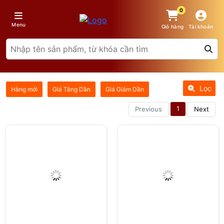
0
Menu
Giỏ hàng
Tài khoản
Lọc
Hàng mới
Giá Tăng Dần
Giá Giảm Dần
1
Previous
Next