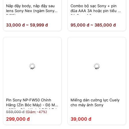
Nắp đậy body, nắp đậy sau
Combo bộ sạc Sony + pin
lens Sony Nex (ngàm Sony
đũa AAA 3A hoặc pin tiểu AA
E/FE)
2A Sony 1.2v
33,000 đ ~ 59,999 đ
95,000 đ ~ 385,000 đ
Pin Sony NP-FW50 Chính
Miếng dán cường lực Cuely
Hãng (Zin Bóc Máy) - Độ Mới
cho máy ảnh Sony
>95% - Bảo Hành 1 Đổi 1 Tại
559,000 đ
(Giảm: -47%)
Nhà
299,000 đ
39,000 đ