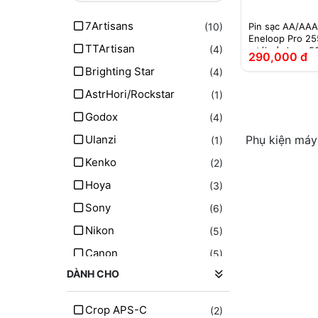
7Artisans
(10)
Pin sạc AA/AAA
Eneloop Pro 2
TTArtisan
(4)
– tái sử dụng 5
290,000 đ
Brighting Star
(4)
AstrHori/Rockstar
(1)
Godox
(4)
Ulanzi
Phụ kiện máy
(1)
Kenko
(2)
Hoya
(3)
Sony
(6)
Nikon
(5)
Canon
(5)
DÀNH CHO
Fujifilm
(4)
Panasonic
(1)
Crop APS-C
(2)