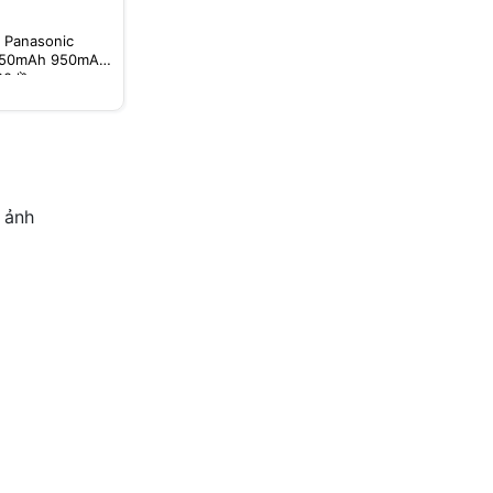
 Panasonic
550mAh 950mAh
00 lần
 ảnh