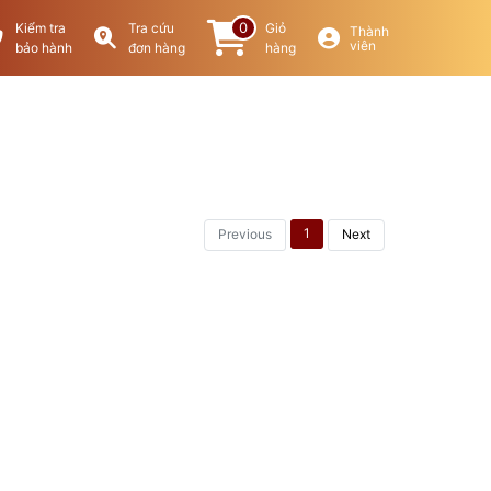
0
Kiểm tra
Tra cứu
Giỏ
Thành
viên
bảo hành
đơn hàng
hàng
1
Previous
Next