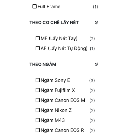
Cuely
(2)
Full Frame
(1)
Kodak
(1)
THEO CƠ CHẾ LẤY NÉT
MF (lấy Nét Tay)
(2)
AF (lấy Nét Tự Động)
(1)
THEO NGÀM
Ngàm Sony E
(3)
Ngàm Fujifilm X
(2)
Ngàm Canon EOS M
(2)
Ngàm Nikon Z
(2)
Ngàm M43
(2)
Ngàm Canon EOS R
(2)