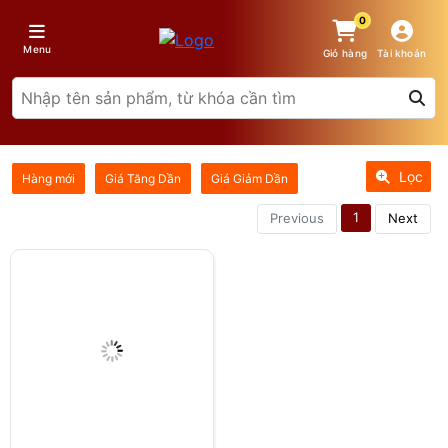
0
Menu
Giỏ hàng
Tài khoản
Lọc
Hàng mới
Giá Tăng Dần
Giá Giảm Dần
1
Previous
Next