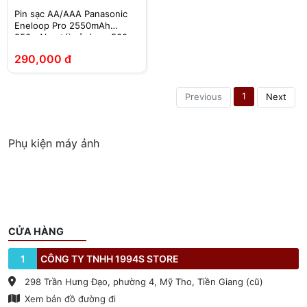
Pin sạc AA/AAA Panasonic
Eneloop Pro 2550mAh
950mAh – tái sử dụng 500
lần
290,000 đ
1
Previous
Next
Phụ kiện máy ảnh
CỬA HÀNG
1
CÔNG TY TNHH 1994S STORE
298 Trần Hưng Đạo, phường 4, Mỹ Tho, Tiền Giang (cũ)
Xem bản đồ đường đi