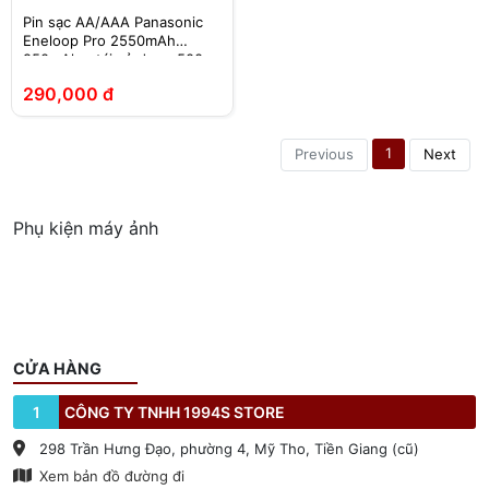
Pin sạc AA/AAA Panasonic
Eneloop Pro 2550mAh
950mAh – tái sử dụng 500
lần
290,000 đ
1
Previous
Next
Phụ kiện máy ảnh
CỬA HÀNG
1
CÔNG TY TNHH 1994S STORE
298 Trần Hưng Đạo, phường 4, Mỹ Tho, Tiền Giang (cũ)
Xem bản đồ đường đi