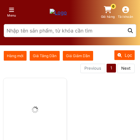
0
Menu
Giỏ hàng
Tài khoản
Lọc
Hàng mới
Giá Tăng Dần
Giá Giảm Dần
1
Previous
Next