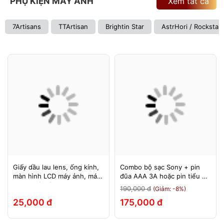
PHỤ KIỆN MÁY ẢNH
Xem tất cả
7Artisans
TTArtisan
Brightin Star
AstrHori / Rockstar
Giấy dầu lau lens, ống kính,
Combo bộ sạc Sony + pin
màn hình LCD máy ảnh, máy
đũa AAA 3A hoặc pin tiểu AA
quay, máy tính, laptop, điện
2A Sony 1.5v
190,000 đ
(Giảm: -8%)
thoại, máy tính bảng
25,000 đ
175,000 đ