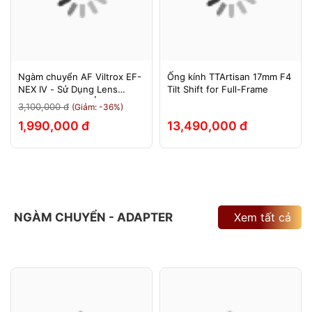
Ngàm chuyển AF Viltrox EF-
Ống kính TTArtisan 17mm F4
NEX IV - Sử Dụng Lens
Tilt Shift for Full-Frame
Canon Trên Máy Ảnh Sony
3,100,000 đ
(Giảm: -36%)
E-Mount - Bảo Hành 12
1,990,000 đ
13,490,000 đ
Tháng.
NGÀM CHUYỂN - ADAPTER
Xem tất cả