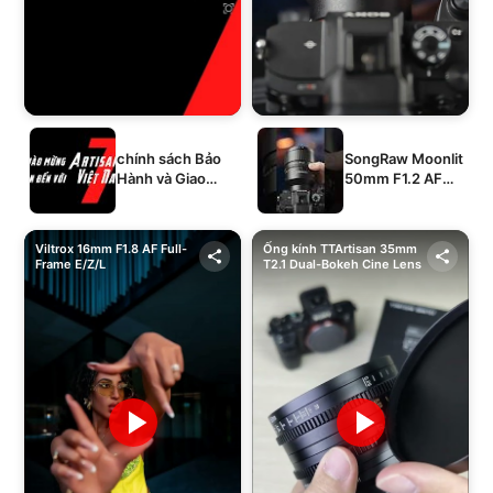
chính sách Bảo
SongRaw Moonlit
Hành và Giao
50mm F1.2 AF
Hàng của 1994's
Full-Frame
STORE
Viltrox 16mm F1.8 AF Full-
Ống kính TTArtisan 35mm
Frame E/Z/L
T2.1 Dual-Bokeh Cine Lens