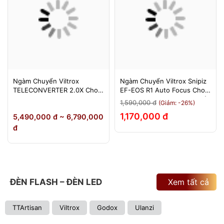
Ngàm Chuyển Viltrox
Ngàm Chuyển Viltrox Snipiz
TELECONVERTER 2.0X Cho
EF-EOS R1 Auto Focus Cho
Sony E / Nikon Z - Nhân Đôi
Canon EOS R/RP/R5/R6 - Bảo
1,590,000 đ
(Giảm: -26%)
Tiêu Cự - Bảo Hành 12
Hành 12 Tháng 1 Đổi 1
1,170,000 đ
5,490,000 đ ~ 6,790,000
Tháng
đ
ĐÈN FLASH – ĐÈN LED
Xem tất cả
TTArtisan
Viltrox
Godox
Ulanzi