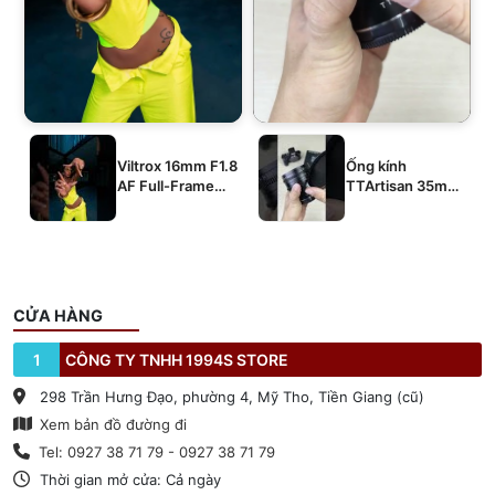
Viltrox 16mm F1.8
Ống kính
AF Full-Frame
TTArtisan 35mm
E/Z/L
T2.1 Dual-Bokeh
Cine Lens
CỬA HÀNG
1
CÔNG TY TNHH 1994S STORE
298 Trần Hưng Đạo, phường 4, Mỹ Tho, Tiền Giang (cũ)
Xem bản đồ đường đi
Tel: 0927 38 71 79 - 0927 38 71 79
Thời gian mở cửa: Cả ngày