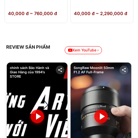
64GB Chính Hãng
40,000 đ ~ 760,000 đ
40,000 đ ~ 2,290,000 đ
REVIEW SẢN PHẨM
Xem YouTube ›
chính sách Bảo Hành và
SongRaw Moonlit 50mm
Giao Hàng của 1994's
F1.2 AF Full-Frame
STORE