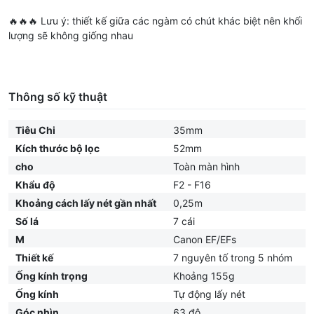
🔥🔥🔥 Lưu ý: thiết kế giữa các ngàm có chút khác biệt nên khối
lượng sẽ không giống nhau
Thông số kỹ thuật
Tiêu Chi
35mm
Kích thước bộ lọc
52mm
cho
Toàn màn hình
Khẩu độ
F2 - F16
Khoảng cách lấy nét gần nhất
0,25m
Số lá
7 cái
M
Canon EF/EFs
Thiết kế
7 nguyên tố trong 5 nhóm
Ống kính trọng
Khoảng 155g
Ống kính
Tự động lấy nét
Góc nhìn
63 độ