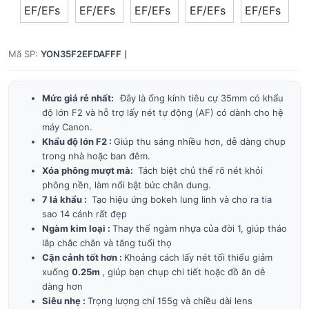
Mã SP:
YON35F2EFDAFFF
Mức giá rẻ nhất:
Đây là ống kính tiêu cự 35mm có khẩu
độ lớn F2 và hỗ trợ lấy nét tự động (AF) có dành cho hệ
máy Canon.
Khẩu độ lớn F2
:
Giúp thu sáng nhiều hơn, dễ dàng chụp
trong nhà hoặc ban đêm.
Xóa phông mượt mà:
Tách biệt chủ thể rõ nét khỏi
phông nền, làm nổi bật bức chân dung.
7 lá khẩu
:
Tạo hiệu ứng bokeh lung linh và cho ra tia
sao 14 cánh rất đẹp
Ngàm kim loại
:
Thay thế ngàm nhựa của đời 1, giúp tháo
lắp chắc chắn và tăng tuổi thọ
Cận cảnh tốt hơn
:
Khoảng cách lấy nét tối thiểu giảm
xuống
0.25m
, giúp bạn chụp chi tiết hoặc đồ ăn dễ
dàng hơn
Siêu nhẹ
:
Trọng lượng chỉ 155g và chiều dài lens