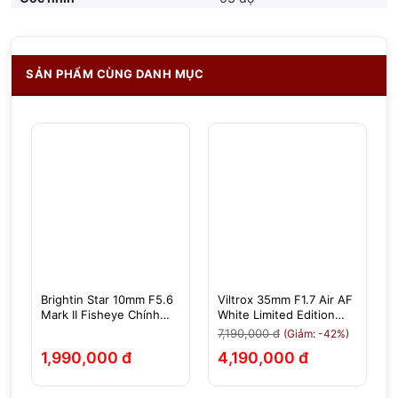
SẢN PHẨM CÙNG DANH MỤC
Brightin Star 10mm F5.6
Viltrox 35mm F1.7 Air AF
Mark II Fisheye Chính
White Limited Edition
Hãng
(Màu Trắng) Cho Sony E
7,190,000 đ
(Giảm: -42%)
1,990,000 đ
4,190,000 đ