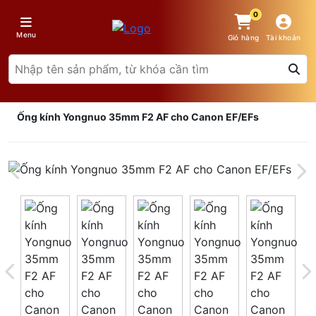
0
Menu
Giỏ hàng
Tài khoản
Ống kính Yongnuo 35mm F2 AF cho Canon EF/EFs
Giá trên 1SP
5
x
0 đ
Tổng giá
0 đ