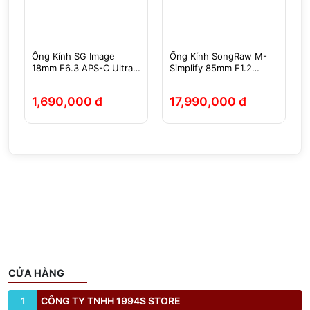
Ống Kính SG Image
Ống Kính SongRaw M-
18mm F6.3 APS-C Ultra
Simplify 85mm F1.2
Slim Pancake Sony
AF Full-Frame
E/Fujifilm X/Nikon Z/M43
Sony/Nikon Z/Leica L
1,690,000 đ
17,990,000 đ
- Chính Hãng
CỬA HÀNG
1
CÔNG TY TNHH 1994S STORE