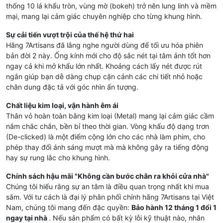
thống 10 lá khẩu tròn, vùng mờ (bokeh) trở nên lung linh và mềm
mại, mang lại cảm giác chuyên nghiệp cho từng khung hình.
Sự cải tiến vượt trội của thế hệ thứ hai
Hãng 7Artisans đã lắng nghe người dùng để tối ưu hóa phiên
bản đời 2 này. Ống kính mới cho độ sắc nét tại tâm ảnh tốt hơn
ngay cả khi mở khẩu lớn nhất. Khoảng cách lấy nét được rút
ngắn giúp bạn dễ dàng chụp cận cảnh các chi tiết nhỏ hoặc
chân dung đặc tả với góc nhìn ấn tượng.
Chất liệu kim loại, vận hành êm ái
Thân vỏ hoàn toàn bằng kim loại (Metal) mang lại cảm giác cầm
nắm chắc chắn, bền bỉ theo thời gian. Vòng khẩu độ dạng trơn
(De-clicked) là một điểm cộng lớn cho các nhà làm phim, cho
phép thay đổi ánh sáng mượt mà mà không gây ra tiếng động
hay sự rung lắc cho khung hình.
Chính sách hậu mãi "Không cần bước chân ra khỏi cửa nhà"
Chúng tôi hiểu rằng sự an tâm là điều quan trọng nhất khi mua
sắm. Với tư cách là đại lý phân phối chính hãng 7Artisans tại Việt
Nam, chúng tôi mang đến đặc quyền:
Bảo hành 12 tháng 1 đổi 1
ngay tại nhà
. Nếu sản phẩm có bất kỳ lỗi kỹ thuật nào, nhân