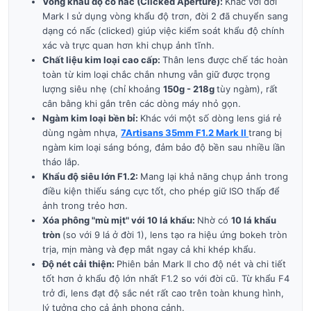
Vòng khẩu độ có nấc (Clicked Aperture):
Khác với đời
Mark I sử dụng vòng khẩu độ trơn, đời 2 đã chuyển sang
dạng có nấc (clicked) giúp việc kiểm soát khẩu độ chính
xác và trực quan hơn khi chụp ảnh tĩnh.
Chất liệu kim loại cao cấp:
Thân lens được chế tác hoàn
toàn từ kim loại chắc chắn nhưng vẫn giữ được trọng
lượng siêu nhẹ (chỉ khoảng
150g - 218g
tùy ngàm), rất
cân bằng khi gắn trên các dòng máy nhỏ gọn.
Ngàm kim loại bền bỉ:
Khác với một số dòng lens giá rẻ
dùng ngàm nhựa,
7Artisans 35mm F1.2 Mark II
trang bị
ngàm kim loại sáng bóng, đảm bảo độ bền sau nhiều lần
tháo lắp.
Khẩu độ siêu lớn F1.2:
Mang lại khả năng chụp ảnh trong
điều kiện thiếu sáng cực tốt, cho phép giữ ISO thấp để
ảnh trong trẻo hơn.
Xóa phông "mù mịt" với 10 lá khẩu:
Nhờ có
10 lá khẩu
tròn
(so với 9 lá ở đời 1), lens tạo ra hiệu ứng bokeh tròn
trịa, mịn màng và đẹp mắt ngay cả khi khép khẩu.
Độ nét cải thiện:
Phiên bản Mark II cho độ nét và chi tiết
tốt hơn ở khẩu độ lớn nhất F1.2 so với đời cũ. Từ khẩu F4
trở đi, lens đạt độ sắc nét rất cao trên toàn khung hình,
lý tưởng cho cả ảnh phong cảnh.