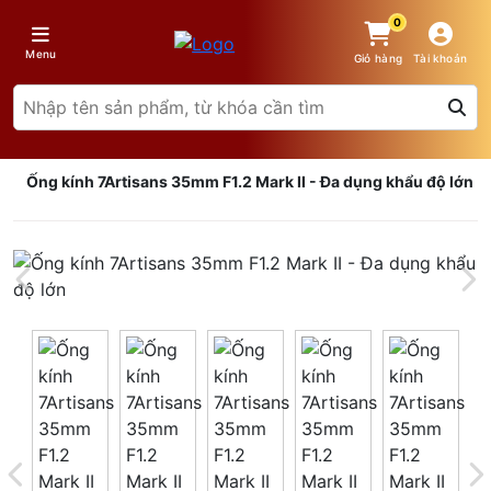
0
Menu
Giỏ hàng
Tài khoản
Ống kính 7Artisans 35mm F1.2 Mark II - Đa dụng khẩu độ lớn
Giá trên 1SP
5
x
0 đ