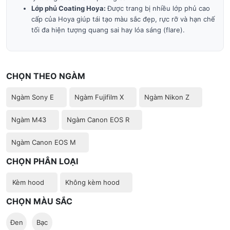
Lớp phủ Coating Hoya:
Được trang bị nhiều lớp phủ cao
cấp của Hoya giúp tái tạo màu sắc đẹp, rực rỡ và hạn chế
tối đa hiện tượng quang sai hay lóa sáng (flare).
CHỌN THEO NGÀM
Ngàm Sony E
Ngàm Fujifilm X
Ngàm Nikon Z
Ngàm M43
Ngàm Canon EOS R
Ngàm Canon EOS M
CHỌN PHÂN LOẠI
Kèm hood
Không kèm hood
CHỌN MÀU SẮC
Đen
Bạc