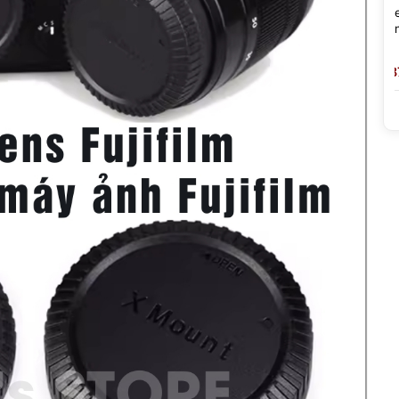
s
Dây Bấm Mềm Cuely RR-100
Godox X5 Trigge
ậy Ống
Version 2 - Remote Điều Khiển
Điều Khiển Khô
s Nikkor
Từ Xa Cho Máy Fujifilm
Đèn Godox IT32
120,000 đ
(Giảm: -29%)
Hãng
85,000 đ
399,000 đ ~ 8