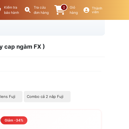
0
Kiểm tra
Tra cứu
Giỏ
Thành
viên
bảo hành
đơn hàng
hàng
dy cap ngàm FX )
lens Fuji
Combo cả 2 nắp Fuji
đ
Giảm -34%