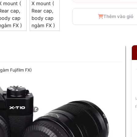
Thêm vào giỏ
gàm Fujifilm FX)