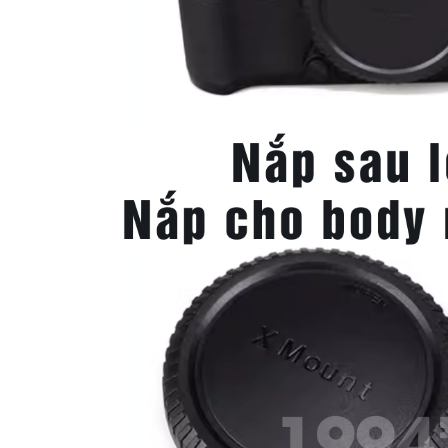
Dây Bấm Mềm Cuely RR-90
Nắp Trước Cho Len
Version 2 - Remote Điều Khiển
Nikon/Nikkor Nắp Đ
Từ Xa Cho Máy Fujifilm
Kính, Cáp Trước Len
85,000 đ
39,000 đ