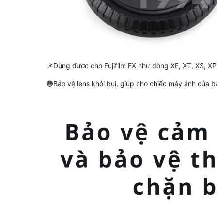
📌Dùng được cho Fujifilm FX như dòng XE, XT, XS, X
🔵Bảo vệ lens khỏi bụi, giúp cho chiếc máy ảnh của b