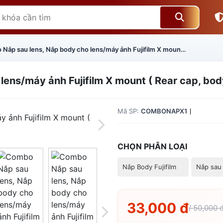
Combo Nắp sau lens, Nắp body cho lens/máy ảnh Fujifilm X mount ( Rear cap, body cap ngàm FX )
ens/máy ảnh Fujifilm X mount ( Rear cap, bo
Mã SP:
COMBONAPX1
CHỌN PHÂN LOẠI
Nắp Body Fujifilm
Nắp sau 
Giá trên 1SP
5
x
0 đ
33,000 đ
/ 50,000 
Tổng giá
0 đ