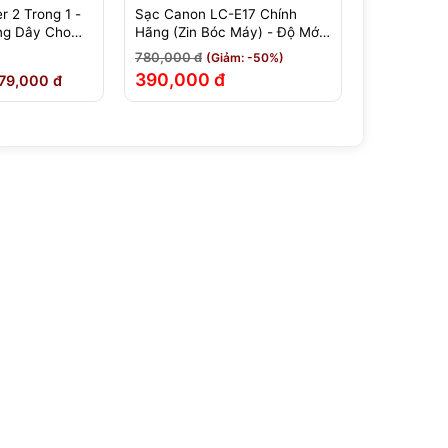
r 2 Trong 1 -
Sạc Canon LC-E17 Chính
Túi Đựng K
ng Dây Cho
Hãng (Zin Bóc Máy) - Độ Mới
Filter Bags 
 - Hàng Chính
>95% - Bảo Hành 1 Đổi 1 Tại
780,000 đ
395,000 đ
(Giảm: -50%)
Nhà
390,000 đ
275,000
79,000 đ