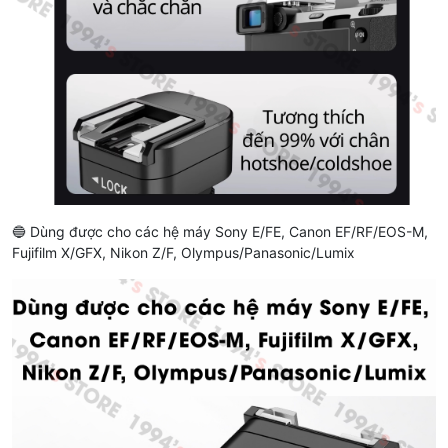
🔵 Dùng được cho các hệ máy Sony E/FE, Canon EF/RF/EOS-M,
Fujifilm X/GFX, Nikon Z/F, Olympus/Panasonic/Lumix