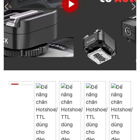
Giá trên 1SP
5
x
0 đ
Tổng giá
0 đ