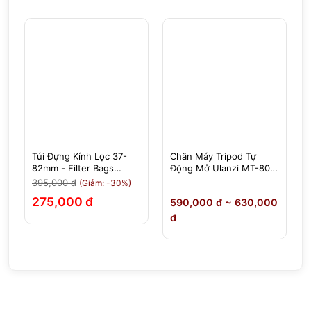
Túi Đựng Kính Lọc 37-
Chân Máy Tripod Tự
ộ
82mm - Filter Bags
Động Mở Ulanzi MT-80 -
7Artisans
Tải 5Kg Cao 2,13m
395,000 đ
(Giảm: -30%)
275,000 đ
590,000 đ ~ 630,000
đ