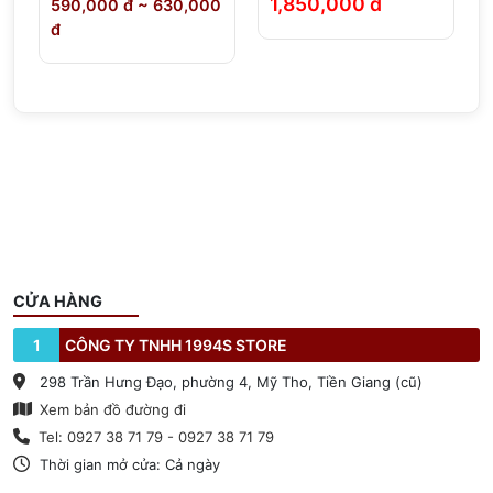
1,850,000 đ
000
89,999 đ ~ 419,000 đ
CỬA HÀNG
1
CÔNG TY TNHH 1994S STORE
298 Trần Hưng Đạo, phường 4, Mỹ Tho, Tiền Giang (cũ)
Xem bản đồ đường đi
Tel: 0927 38 71 79 - 0927 38 71 79
Thời gian mở cửa: Cả ngày