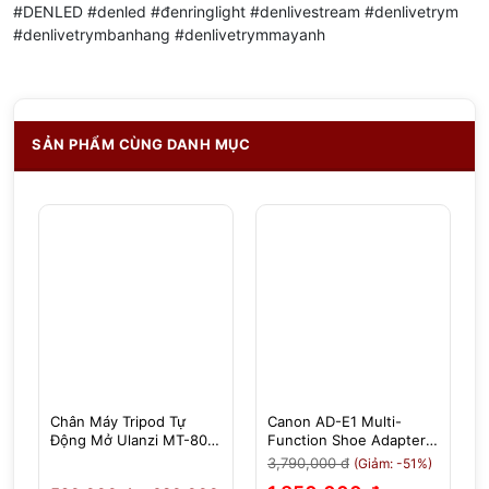
#DENLED #denled #đenringlight #denlivestream #denlivetrym
#denlivetrymbanhang #denlivetrymmayanh
SẢN PHẨM CÙNG DANH MỤC
Canon AD-E1 Multi-
Focus Ring Tab Chính
80 -
Function Shoe Adapter -
Hãng 7Artisans - Giúp
Chính Hãng
Việc Lấy Nét, Chỉnh
3,790,000 đ
(Giảm: -51%)
Khẩu Độ Dễ Dàng Hơn