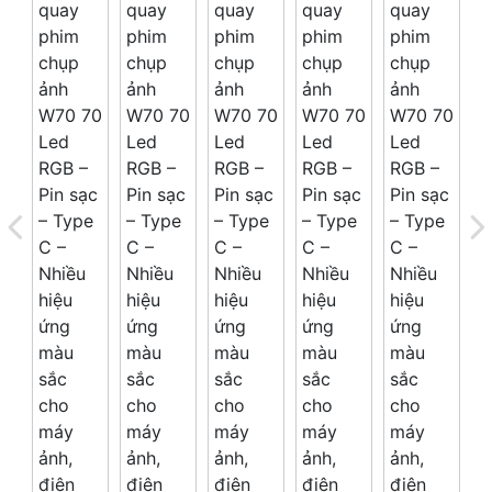
Giá trên 1SP
5
x
0 đ
Tổng giá
0 đ