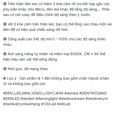
🔴 Trên thân đèn led có thêm 3 khe cắm hỗ trợ kết hợp gắn các
phụ kiện khác như Micro, đèn led khác để tăng độ sáng,… Phía
sau có nút xoay để điều chỉnh độ sáng theo ý muốn.
🔴 Với 3 khe cắm trên thân led, bạn có thể lồng vào nhau một vài
đèn để có hiệu quả chiếu sáng tốt hơn.
🔴 Công suất cao 5W, độ mờ 0 – 100% cho các độ sáng khác
nhau.
🔴 Ánh sáng trắng tự nhiên và mềm mại 6000K, CRI ≥ 90 thể
hiện màu sắc vật thể sống động.
🔴 Nhỏ gọn, dễ mang theo.
❌ Lưu ý : Sản phẩm là 1 đèn không bao gồm chân tripod (chân
3) và không bao gồm pin
#ĐÈN_LED_MINI_VIDEO_LIGHT_W49 #denled #DENTROSANG
#DENLED #denled #đenringlight #denlivestream #denlivetrym
#denlivetrymbanhang #120Led #49Led