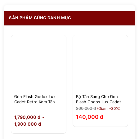
SẢN PHẨM CÙNG DANH MỤC
Đèn Flash Godox Lux
Bộ Tản Sáng Cho Đèn
Cadet Retro Kèm Tản
Flash Godox Lux Cadet
Sáng
200,000 đ
(Giảm: -30%)
140,000 đ
đ
1,790,000 đ ~
1,900,000 đ