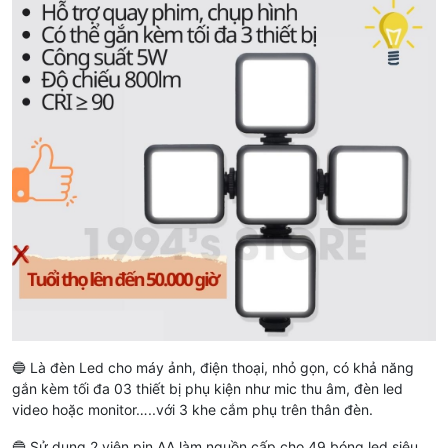
🔵 Là đèn Led cho máy ảnh, điện thoại, nhỏ gọn, có khả năng
gắn kèm tối đa 03 thiết bị phụ kiện như mic thu âm, đèn led
video hoặc monitor…..với 3 khe cắm phụ trên thân đèn.
🔵 Sử dụng 2 viên pin AA làm nguồn cấp cho 49 bóng led siêu