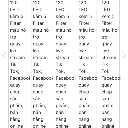
Giá trên 1SP
5
x
0 đ
Tổng giá
0 đ