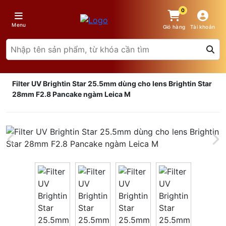
0
Menu
Giỏ hàng
Tài khoản
Filter UV Brightin Star 25.5mm dùng cho lens Brightin Star
28mm F2.8 Pancake ngàm Leica M
Giá trên 1SP
5
x
0 đ
Tổng giá
0 đ