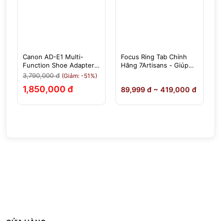
Canon AD-E1 Multi-
Focus Ring Tab Chính
-
Function Shoe Adapter -
Hãng 7Artisans - Giúp
Chính Hãng
Việc Lấy Nét, Chỉnh
3,790,000 đ
(Giảm: -51%)
Khẩu Độ Dễ Dàng Hơn
1,850,000 đ
0
89,999 đ ~ 419,000 đ