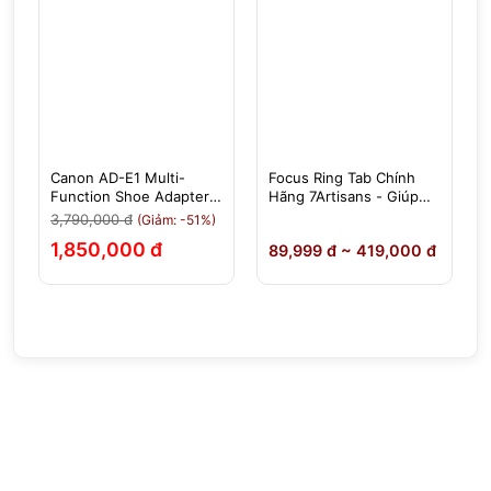
Canon AD-E1 Multi-
Focus Ring Tab Chính
-
Function Shoe Adapter -
Hãng 7Artisans - Giúp
Chính Hãng
Việc Lấy Nét, Chỉnh
3,790,000 đ
(Giảm: -51%)
Khẩu Độ Dễ Dàng Hơn
1,850,000 đ
0
89,999 đ ~ 419,000 đ