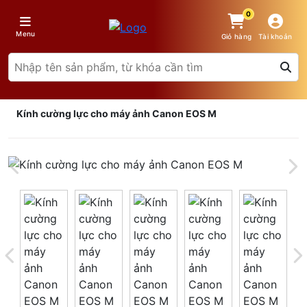
0
Menu
Giỏ hàng
Tài khoản
Kính cường lực cho máy ảnh Canon EOS M
Giá trên 1SP
5
x
0 đ
Tổng giá
0 đ