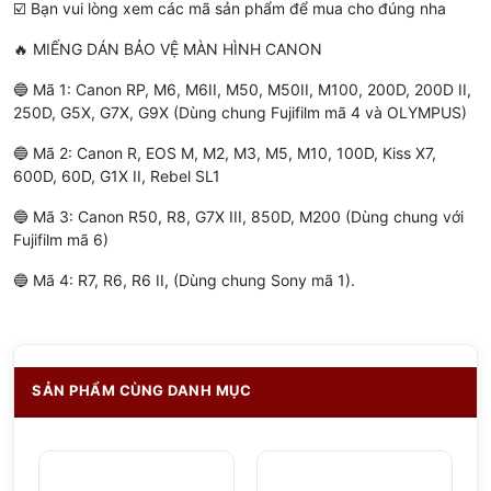
☑️ Bạn vui lòng xem các mã sản phẩm để mua cho đúng nha
🔥 MIẾNG DÁN BẢO VỆ MÀN HÌNH CANON
🔵 Mã 1: Canon RP, M6, M6II, M50, M50II, M100, 200D, 200D II,
250D, G5X, G7X, G9X (Dùng chung Fujifilm mã 4 và OLYMPUS)
🔵 Mã 2: Canon R, EOS M, M2, M3, M5, M10, 100D, Kiss X7,
600D, 60D, G1X II, Rebel SL1
🔵 Mã 3: Canon R50, R8, G7X III, 850D, M200 (Dùng chung với
Fujifilm mã 6)
🔵 Mã 4: R7, R6, R6 II, (Dùng chung Sony mã 1).
SẢN PHẨM CÙNG DANH MỤC