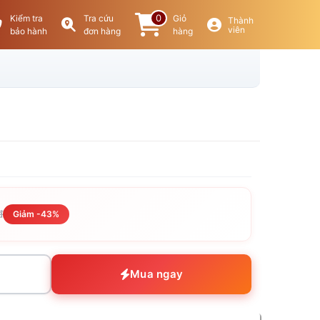
0
Kiểm tra
Tra cứu
Giỏ
Thành
viên
bảo hành
đơn hàng
hàng
đ
Giảm -43%
Mua ngay