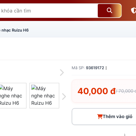
 nhạc Ruizu H6
Mã SP:
93619172
40,000 đ
/ 70,000 
Thêm vào giỏ
Giá trên 1SP
5
x
0 đ
Tổng giá
0 đ