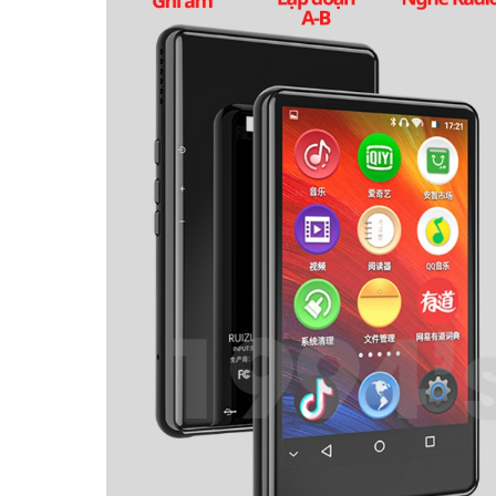
Máy Nghe Nhạc HiFi Ruizu
Máy Nghe Nhạc Học
A55 | Giải Mã DSD256 Hi-Res
Anh Ruizu D51 Bluet
Audio
Lặp Đoạn A-B
40,000 đ ~ 1,995,000 đ
200,000 đ ~ 675,