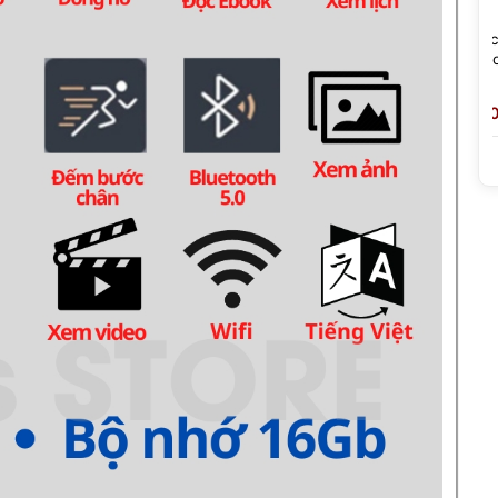
 Tiếng
Máy Nghe Nhạc Android Ruizu
Máy Nghe Nhạc
ooth 8Gb |
M45 - RAM 3GB, Màn Hình
Cảm Ứng Blueto
4.5 Inch, Wifi Bluetooth 5.4
Hàng Chính Hãn
Độc Quyền
000 đ
40,000 đ ~ 1,890,000 đ
40,000 đ ~ 1,