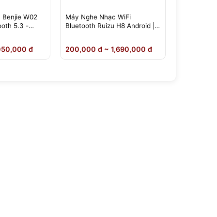
 Benjie W02
Máy Nghe Nhạc WiFi
Máy Nghe N
oth 5.3 -
Bluetooth Ruizu H8 Android |
M6/M6s And
g Phân Phối
Cảm Ứng 4 Inch
Bluetooth 
Dịch Thuật 
050,000 đ
200,000 đ ~ 1,690,000 đ
40,000 đ 
Hãng