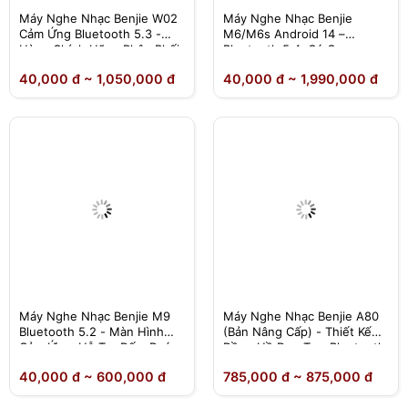
Máy Nghe Nhạc Benjie W02
Máy Nghe Nhạc Benjie
Cảm Ứng Bluetooth 5.3 -
M6/M6s Android 14 –
Hàng Chính Hãng Phân Phối
Bluetooth 5.4, Có Camera,
Độc Quyền
Dịch Thuật Offline – Chính
40,000 đ ~ 1,050,000 đ
40,000 đ ~ 1,990,000 đ
Hãng
Máy Nghe Nhạc Benjie M9
Máy Nghe Nhạc Benjie A80
Bluetooth 5.2 - Màn Hình
(Bản Nâng Cấp) - Thiết Kế
Cảm Ứng, Hỗ Trợ Đếm Bước
Đồng Hồ Đeo Tay, Bluetooth
Chân - Chính Hãng Phân
5.2 - Chính Hãng
40,000 đ ~ 600,000 đ
785,000 đ ~ 875,000 đ
Phối