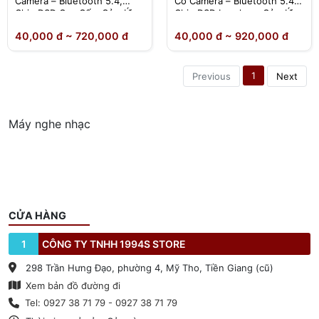
Camera – Bluetooth 5.4,
Có Camera – Bluetooth 5.4,
Chip DSD Cao Cấp, Cảm Ứng
Chip DSD Lossless, Cảm Ứng
IPS – Chính Hãng
IPS – Chính Hãng
40,000 đ ~ 720,000 đ
40,000 đ ~ 920,000 đ
1
Previous
Next
Máy nghe nhạc
CỬA HÀNG
1
CÔNG TY TNHH 1994S STORE
298 Trần Hưng Đạo, phường 4, Mỹ Tho, Tiền Giang (cũ)
Xem bản đồ đường đi
Tel: 0927 38 71 79 - 0927 38 71 79