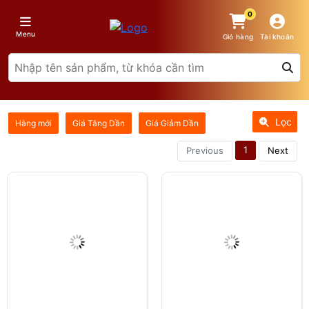
0
Menu
Giỏ hàng
Tài khoản
Lọc
Hàng mới
Giá Tăng Dần
Giá Giảm Dần
1
Previous
Next