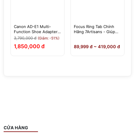
Canon AD-E1 Multi-
Focus Ring Tab Chính
-
Function Shoe Adapter -
Hãng 7Artisans - Giúp
Chính Hãng
Việc Lấy Nét, Chỉnh
3,790,000 đ
(Giảm: -51%)
Khẩu Độ Dễ Dàng Hơn
1,850,000 đ
0
89,999 đ ~ 419,000 đ
CỬA HÀNG