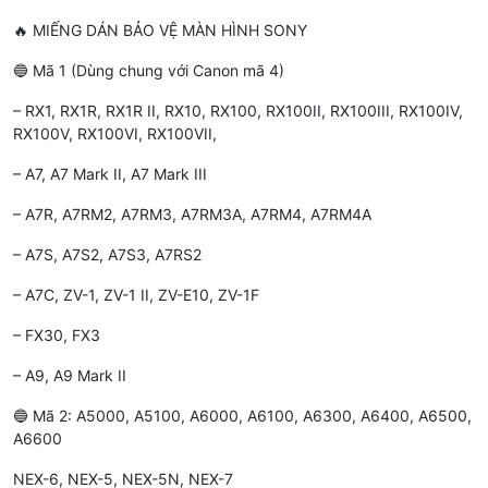
🔥 MIẾNG DÁN BẢO VỆ MÀN HÌNH SONY
🔵 Mã 1 (Dùng chung với Canon mã 4)
– RX1, RX1R, RX1R II, RX10, RX100, RX100II, RX100III, RX100IV,
RX100V, RX100VI, RX100VII,
– A7, A7 Mark II, A7 Mark III
– A7R, A7RM2, A7RM3, A7RM3A, A7RM4, A7RM4A
– A7S, A7S2, A7S3, A7RS2
– A7C, ZV-1, ZV-1 II, ZV-E10, ZV-1F
– FX30, FX3
– A9, A9 Mark II
🔵 Mã 2: A5000, A5100, A6000, A6100, A6300, A6400, A6500,
A6600
NEX-6, NEX-5, NEX-5N, NEX-7