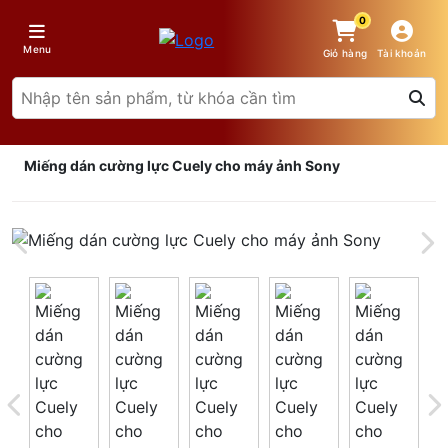
0
Menu
Giỏ hàng
Tài khoản
Miếng dán cường lực Cuely cho máy ảnh Sony
Giá trên 1SP
5
x
0 đ
Tổng giá
0 đ