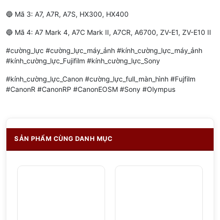
🔵 Mã 3: A7, A7R, A7S, HX300, HX400
🔵 Mã 4: A7 Mark 4, A7C Mark II, A7CR, A6700, ZV-E1, ZV-E10 II
#cường_lực #cường_lực_máy_ảnh #kính_cường_lực_máy_ảnh
#kính_cường_lực_Fujifilm #kính_cường_lực_Sony
#kính_cường_lực_Canon #cường_lực_full_màn_hình #Fujfilm
#CanonR #CanonRP #CanonEOSM #Sony #Olympus
SẢN PHẨM CÙNG DANH MỤC