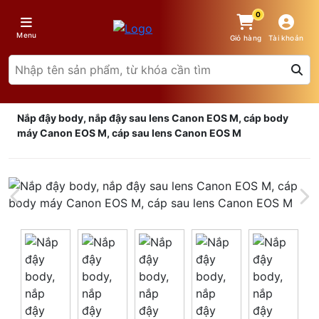
0
Menu
Giỏ hàng
Tài khoản
Nắp đậy body, nắp đậy sau lens Canon EOS M, cáp body
máy Canon EOS M, cáp sau lens Canon EOS M
Giá trên 1SP
5
x
0 đ
Tổng giá
0 đ