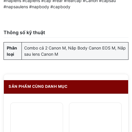
#nắplens #caplens #cap #rear #rearcap #Canon #capsau
#napsaulens #napbody #capbody
Thông số kỹ thuật
Phân
Combo cả 2 Canon M, Nắp Body Canon EOS M, Nắp
loại
sau lens Canon M
SẢN PHẨM CÙNG DANH MỤC