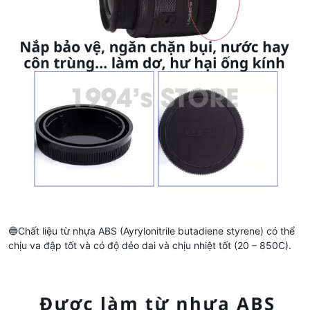
🔵Chất liệu từ nhựa ABS (Ayrylonitrile butadiene styrene) có thể
chịu va đập tốt và có độ dẻo dai và chịu nhiệt tốt (20 – 850C).