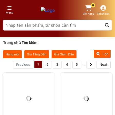
0
Menu
Giỏ hàng
Tài khoản
Trang chủ
Tìm kiếm
Lọc
Hàng mới
Giá Tăng Dần
Giá Giảm Dần
...
1
Previous
2
3
4
5
Next