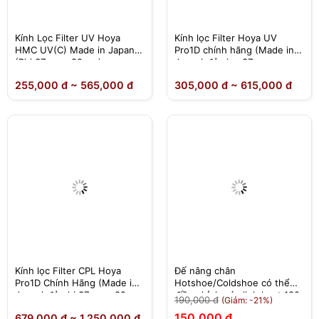
Kính Lọc Filter UV Hoya
Kính lọc Filter Hoya UV
HMC UV(C) Made in Japan
Pro1D chính hãng (Made in
(Phi 37mm - 82mm)
Japan) đủ size 37mm -
82mm
255,000 đ ~ 565,000 đ
305,000 đ ~ 615,000 đ
Kính lọc Filter CPL Hoya
Đế nâng chân
Pro1D Chính Hãng (Made in
Hotshoe/Coldshoe có thể
Japan) đủ phi 37mm - 82mm
điều chỉnh góc linh hoạt 180
190,000 đ
(Giảm: -21%)
độ
150,000 đ
679,000 đ ~ 1,250,000 đ