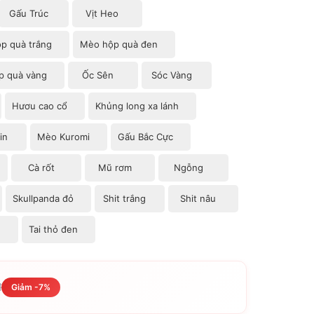
Gấu Trúc
Vịt Heo
p quà trắng
Mèo hộp quà đen
p quà vàng
Ốc Sên
Sóc Vàng
Hươu cao cổ
Khủng long xa lánh
in
Mèo Kuromi
Gấu Bắc Cực
Cà rốt
Mũ rơm
Ngỗng
Skullpanda đỏ
Shit trắng
Shit nâu
Tai thỏ đen
đ
Giảm -7%