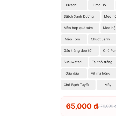
Pikachu
Elmo Đỏ
Stitch Xanh Dương
Mèo hộ
Mèo hộp quà xám
Mèo hộ
Mèo Tom
Chuột Jerry
Gấu trắng đeo túi
Chó Pur
Susuwatari
Tai thỏ trắng
Gấu dâu
Vịt má hồng
Chó Bạch Tuyết
Mây
65,000 đ
/ 70,000 