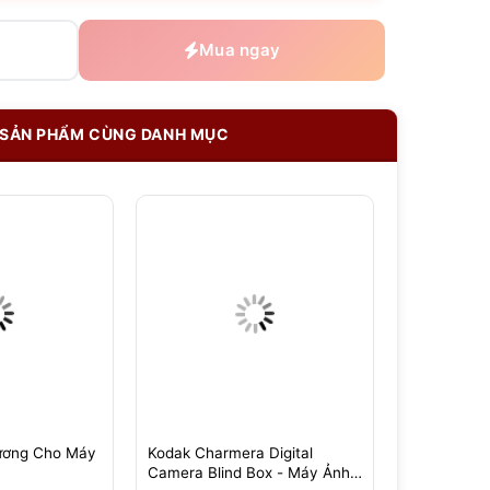
Mua ngay
SẢN PHẨM CÙNG DANH MỤC
ương Cho Máy
Kodak Charmera Digital
Hotshoe D
Camera Blind Box - Máy Ảnh
Ảnh