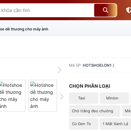
oe dễ thương cho máy ảnh
Mã SP:
HOTSHOELON1
CHỌN PHÂN LOẠI
Taxi
Minion
Chó trắng đeo chuông
Mè
Giá trên 1SP
5
x
0 đ
Cú Đen To
1 Mắt Xanh Lá
Tổng giá
0 đ