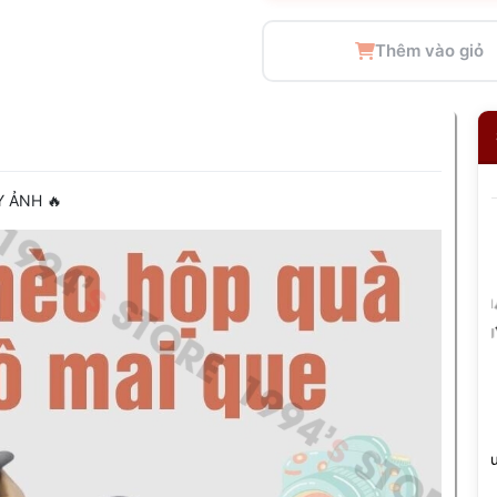
Thêm vào giỏ
 ẢNH 🔥
Kodak Charmera Digital
Hotshoe Dễ Th
Camera Blind Box - Máy Ảnh
Ảnh