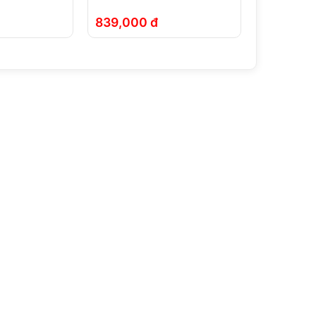
Móc Chìa Khóa
839,000 đ
65,000 