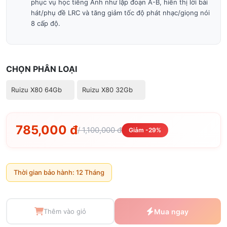
phục vụ học tiếng Anh như lặp đoạn A-B, hiển thị lời bài
hát/phụ đề LRC và tăng giảm tốc độ phát nhạc/giọng nói
8 cấp độ.
CHỌN PHÂN LOẠI
Ruizu X80 64Gb
Ruizu X80 32Gb
785,000 đ
/ 1,100,000 đ
Giảm -29%
Thời gian bảo hành: 12 Tháng
Thêm vào giỏ
Mua ngay