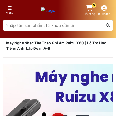
0
Menu
Giỏ hàng
Tài khoản
Máy Nghe Nhạc Thể Thao Ghi Âm Ruizu X80 | Hỗ Trợ Học
Tiếng Anh, Lặp Đoạn A-B
Giá trên 1SP
5
x
0 đ