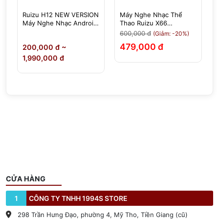
Ruizu H12 NEW VERSION
Máy Nghe Nhạc Thể
Máy Nghe Nhạc Android
Thao Ruizu X66
Xem Video ,Cảm Ứng IPS
Bluetooth | Có Kẹp Áo
600,000 đ
(Giảm: -20%)
4.8 Inch, RAM 4GB, ROM
Tiện Lợi, Siêu Nhẹ 15g
479,000 đ
0
200,000 đ ~
64GB, Bluetooth 5.2,
Wifi
1,990,000 đ
CỬA HÀNG
1
CÔNG TY TNHH 1994S STORE
298 Trần Hưng Đạo, phường 4, Mỹ Tho, Tiền Giang (cũ)