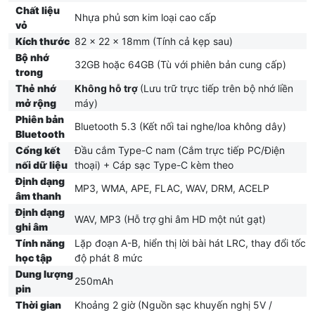
Chất liệu
Nhựa phủ sơn kim loại cao cấp
vỏ
Kích thước
82 x 22 x 18mm (Tính cả kẹp sau)
Bộ nhớ
32GB hoặc 64GB (Tù với phiên bản cung cấp)
trong
Thẻ nhớ
Không hỗ trợ
(Lưu trữ trực tiếp trên bộ nhớ liền
mở rộng
máy)
Phiên bản
Bluetooth 5.3 (Kết nối tai nghe/loa không dây)
Bluetooth
Cổng kết
Đầu cắm Type-C nam (Cắm trực tiếp PC/Điện
nối dữ liệu
thoại) + Cáp sạc Type-C kèm theo
Định dạng
MP3, WMA, APE, FLAC, WAV, DRM, ACELP
âm thanh
Định dạng
WAV, MP3 (Hỗ trợ ghi âm HD một nút gạt)
ghi âm
Tính năng
Lặp đoạn A-B, hiển thị lời bài hát LRC, thay đổi tốc
học tập
độ phát 8 mức
Dung lượng
250mAh
pin
Thời gian
Khoảng 2 giờ (Nguồn sạc khuyến nghị 5V /