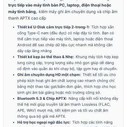
trực tiếp vào máy tính bàn PC, laptop, điện thoại hoặc
máy tính bảng,
kiêm máy ghi âm chuyên dụng và chip âm
thanh APTX cao cấp
Thiết kế U-Disk cắm trực tiếp 2-trong-1:
Tích hợp sẵn
cổng Type-C nam (đầu đực) có nắp đậy từ tính. Bạn có
thể cắm trực tiếp vào máy tính, laptop hoặc điện thoại
Android để sao chép dữ liệu cực nhanh mà không cần
dây cáp lằng nhằng
Thiết kế kẹp áo thể thao & Nhẹ:
Khung máy tích hợp kẹp
lưng cứng cáp, trọng lượng siêu nhỏ gọn giúp dễ dàng
cố định vào quần áo khi chạy bộ, tập gym hay di chuyển.
Ghi âm chuyên dụng HD một chạm:
Thiết kế tối ưu cho
phép kích hoạt ghi âm chất lượng cao nhanh chóng chỉ
bằng một thao tác gạt/bấm đơn giản, thích hợp cho học
sinh ghi âm bài giảng hoặc môi trường công sở.
Bluetooth 5.3 & Chip APTX:
Nâng cấp kết nối không dây
thế hệ mới giúp truyền tải âm thanh Lossless (FLAC,
APE, WAV) mượt mà, tiết kiệm pin và tối ưu chất âm
thông qua bộ giải mã APTX.
Hỗ trợ học ngoại ngữ đắc lực:
Tích hợp các tính năng