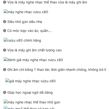
🔵 Vừa là máy nghe nhạc thể thao vừa là máy ghi âm
🔵 Siêu nhỏ gọn siêu nhẹ
🔵 Có móc kẹp vào áo, quần….
🔵 Vừa là máy ghi âm chất lượng cao
🔵 Ghi âm chỉ bằng 1 thao tác đơn giản nhanh chóng, không bỏ lỡ
🔵 Giúp học ngoại ngữ dễ dàng