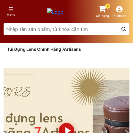
0
Menu
Giỏ hàng
Tài khoản
Túi Đựng Lens Chính Hãng 7Artisans
Giá trên 1SP
5
x
0 đ
Tổng giá
0 đ