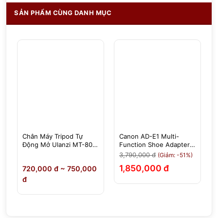
SẢN PHẨM CÙNG DANH MỤC
Chân Máy Tripod Tự
Canon AD-E1 Multi-
Động Mở Ulanzi MT-80 -
Function Shoe Adapter -
Tải 5Kg Cao 2,13m
Chính Hãng
3,790,000 đ
(Giảm: -51%)
1,850,000 đ
720,000 đ ~ 750,000
đ