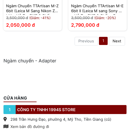
Ngàm Chuyển TTArtisan M-Z
Ngàm Chuyển TTArtisan M-E
6bit (Leica M Sang Nikon Z 6
6bit II (Leica M sang Sony E)
bit) - Hỗ Trợ EXIF & Chống
– Hỗ Trợ EXIF & Chống Rung
3,500,000 đ
3,500,000 đ
(Giảm: -41%)
(Giảm: -20%)
Rung
2,050,000 đ
2,790,000 đ
1
Previous
Next
Ngàm chuyển - Adapter
CỬA HÀNG
1
CÔNG TY TNHH 1994S STORE
298 Trần Hưng Đạo, phường 4, Mỹ Tho, Tiền Giang (cũ)
Xem bản đồ đường đi