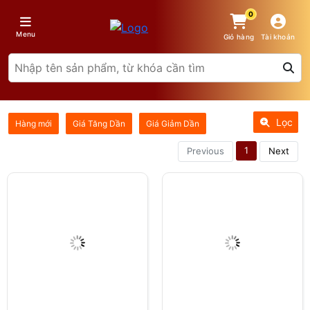
0
Menu
Giỏ hàng
Tài khoản
Lọc
Hàng mới
Giá Tăng Dần
Giá Giảm Dần
1
Previous
Next