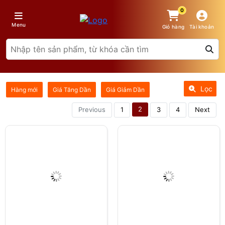
0
Menu
Giỏ hàng
Tài khoản
Lọc
Hàng mới
Giá Tăng Dần
Giá Giảm Dần
2
Previous
1
3
4
Next