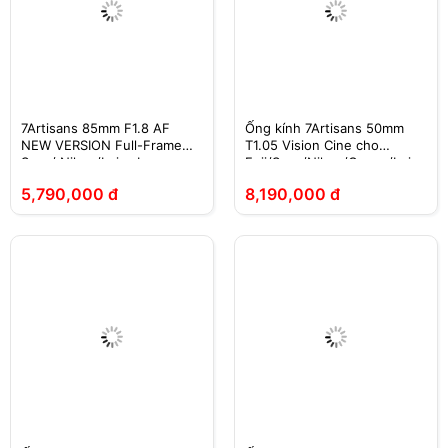
7Artisans 85mm F1.8 AF
Ống kính 7Artisans 50mm
NEW VERSION Full-Frame
T1.05 Vision Cine cho
Sony/ Nikon/Leica L
Fuji/Sony/Nikon/Canon/Leica
/M43
5,790,000 đ
8,190,000 đ