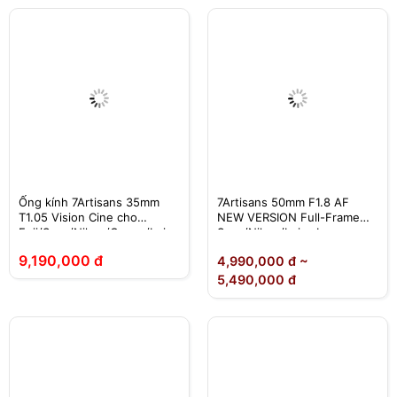
Ống kính 7Artisans 35mm
7Artisans 50mm F1.8 AF
T1.05 Vision Cine cho
NEW VERSION Full-Frame
Fuji/Sony/Nikon/Canon/Leica
Sony/Nikon/Leica L
/M43
9,190,000 đ
4,990,000 đ ~
5,490,000 đ