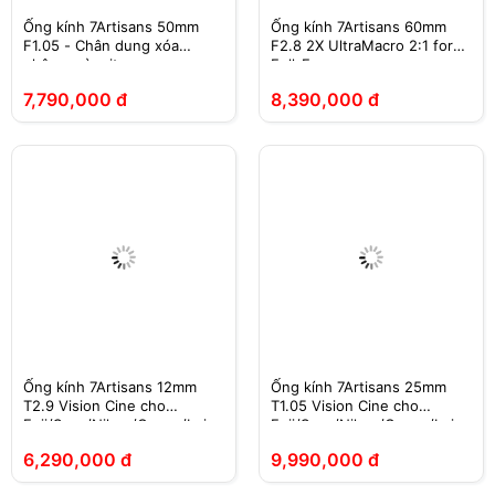
Ống kính 7Artisans 50mm
Ống kính 7Artisans 60mm
F1.05 - Chân dung xóa
F2.8 2X UltraMacro 2:1 for
phông mù mịt
Full-Frame
7,790,000 đ
8,390,000 đ
Ống kính 7Artisans 12mm
Ống kính 7Artisans 25mm
T2.9 Vision Cine cho
T1.05 Vision Cine cho
Fuji/Sony/Nikon/Canon/Leica
Fuji/Sony/Nikon/Canon/Leica
/M43
/M43
6,290,000 đ
9,990,000 đ