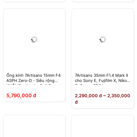
Ống kính 7Artisans 15mm F4
7Artisans 35mm F1.4 Mark II
ASPH Zero-D - Siêu rộng
cho Sony E, Fujifilm X, Nikon
KHÔNG méo cho Full-Frame
Z, Canon RF/M
5,790,000 đ
2,290,000 đ ~ 2,350,000
đ