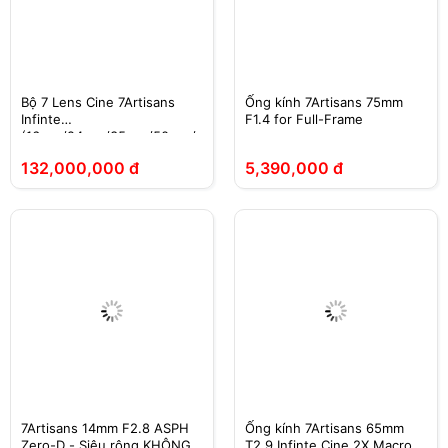
Bộ 7 Lens Cine 7Artisans
Ống kính 7Artisans 75mm
Infinte
F1.4 for Full-Frame
(16mm/24mm/35mm/50mm/
85mm/105mm/135mm) Giá
132,000,000 đ
5,390,000 đ
Tốt
7Artisans 14mm F2.8 ASPH
Ống kính 7Artisans 65mm
Zero-D - Siêu rộng KHÔNG
T2.9 Infinte Cine 2X Macro