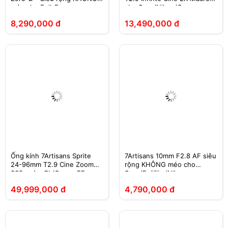
méo cho Full-Frame
cho Sony/Nikon/Canon
8,290,000 đ
13,490,000 đ
Ống kính 7Artisans Sprite
7Artisans 10mm F2.8 AF siêu
24-96mm T2.9 Cine Zoom
rộng KHÔNG méo cho
S35 ngàm PL/Canon EF
Sony/Fujifilm/Nikon
49,999,000 đ
4,790,000 đ