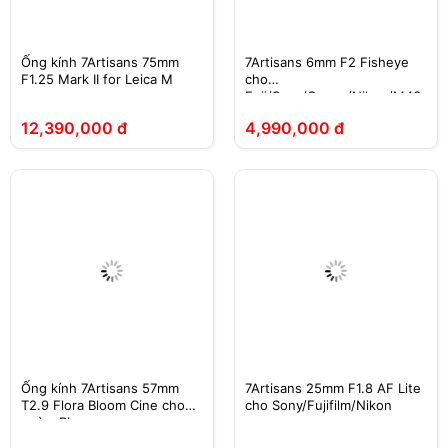
Ống kính 7Artisans 75mm
7Artisans 6mm F2 Fisheye
F1.25 Mark II for Leica M
cho
Fuji/Sony/Canon/Nikon/M43
12,390,000 đ
4,990,000 đ
Ống kính 7Artisans 57mm
7Artisans 25mm F1.8 AF Lite
T2.9 Flora Bloom Cine cho
cho Sony/Fujifilm/Nikon
ngàm PL