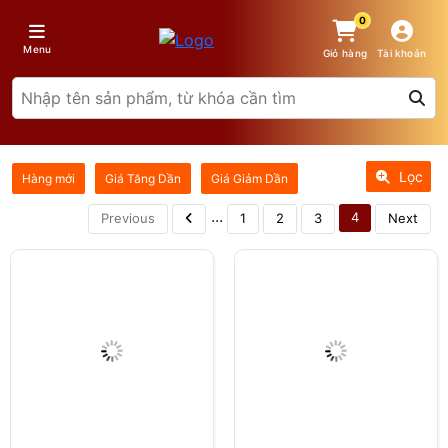
0
Menu
Giỏ hàng
Tài khoản
Lọc
Hàng mới
Giá Tăng Dần
Giá Giảm Dần
...
4
Previous
1
2
3
Next