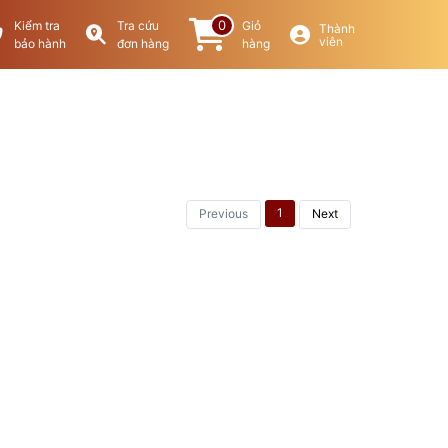
0
Kiểm tra
Tra cứu
Giỏ
Thành
viên
bảo hành
đơn hàng
hàng
1
Previous
Next