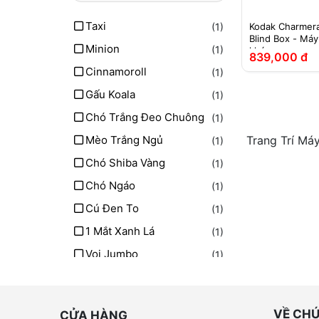
Taxi
(1)
Kodak Charmera
Blind Box - Má
Minion
(1)
khóa
839,000 đ
Cinnamoroll
(1)
Gấu Koala
(1)
Chó Trắng Đeo Chuông
(1)
Mèo Trắng Ngủ
Trang Trí Má
(1)
Chó Shiba Vàng
(1)
Chó Ngáo
(1)
Cú Đen To
(1)
1 Mắt Xanh Lá
(1)
Voi Jumbo
(1)
Tuần Lộc
(1)
Mèo Đen
(1)
VỀ CHÚ
CỬA HÀNG