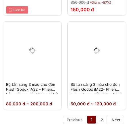
stream Tik Tok, Facebook,
350,000 đ
(Giảm: -57%)
quay chụp sản phẩm, bán
150,000 đ
hàng online
Liên hệ
Bộ tản sáng 3 màu cho đèn
Bộ tản sáng 3 màu cho đèn
Flash Godox iA32 – Phiên
Flash Godox iM22- Phiên
bản mới cao cấp không bị hở
bản mới cao cấp không bị hở
sáng
sáng
80,000 đ ~ 200,000 đ
50,000 đ ~ 120,000 đ
1
Previous
2
Next