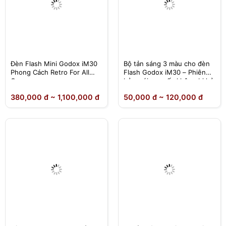
Đèn Flash Mini Godox iM30
Bộ tản sáng 3 màu cho đèn
Phong Cách Retro For All
Flash Godox iM30 – Phiên
Camera
bản mới cao cấp không bị hở
sáng
380,000 đ ~ 1,100,000 đ
50,000 đ ~ 120,000 đ