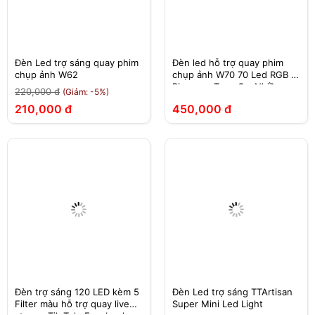
Đèn Led trợ sáng quay phim
Đèn led hỗ trợ quay phim
chụp ảnh W62
chụp ảnh W70 70 Led RGB –
Pin sạc – Type C – Nhiều
220,000 đ
(Giảm: -5%)
hiệu ứng màu sắc cho máy
210,000 đ
450,000 đ
ảnh, điện thoại….
Đèn trợ sáng 120 LED kèm 5
Đèn Led trợ sáng TTArtisan
Filter màu hỗ trợ quay live
Super Mini Led Light