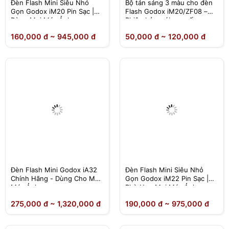
Đèn Flash Mini Siêu Nhỏ
Bộ tản sáng 3 màu cho đèn
Gọn Godox iM20 Pin Sạc |
Flash Godox iM20/ZF08 –
Dùng Mọi Máy Ảnh
Phiên bản mới cao cấp
không bị hở sáng
160,000 đ ~ 945,000 đ
50,000 đ ~ 120,000 đ
Đèn Flash Mini Godox iA32
Đèn Flash Mini Siêu Nhỏ
Chính Hãng - Dùng Cho Mọi
Gọn Godox iM22 Pin Sạc |
Máy Ảnh
Phù Hợp Mọi Máy Ảnh
275,000 đ ~ 1,320,000 đ
190,000 đ ~ 975,000 đ