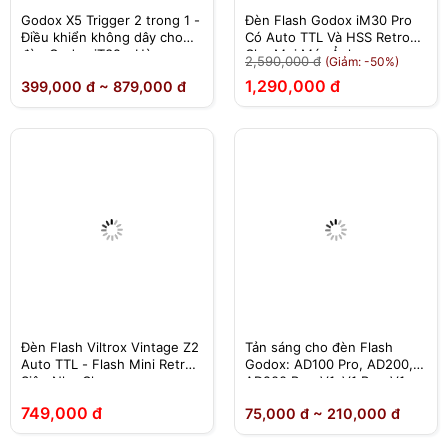
Godox X5 Trigger 2 trong 1 -
Đèn Flash Godox iM30 Pro
Điều khiển không dây cho
Có Auto TTL Và HSS Retro
đèn Godox iT32 - Hàng
Cho Mọi Máy Ảnh
2,590,000 đ
(Giảm: -50%)
Chính Hãng
1,290,000 đ
399,000 đ ~ 879,000 đ
Đèn Flash Viltrox Vintage Z2
Tản sáng cho đèn Flash
Auto TTL - Flash Mini Retro
Godox: AD100 Pro, AD200,
Siêu Nhẹ Cho
AD200 Pro, V1, V1 Pro, V1
Sony/Fujifilm/Canon/Nikon
Mid, V100
749,000 đ
75,000 đ ~ 210,000 đ