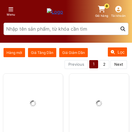
0
Menu
Giỏ hàng
Tài khoản
Lọc
Hàng mới
Giá Tăng Dần
Giá Giảm Dần
1
Previous
2
Next