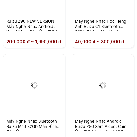
Ruizu Z90 NEW VERSION
Máy Nghe Nhạc Học Tiếng
Máy Nghe Nhạc Android
Anh Ruizu C1 Bluetooth
Xem Video ,Cảm Ứng IPS 4
32Gb Có Loa Ngoài, Lặp
Inch, RAM 4GB, ROM 64GB,
Đoạn A-B
200,000 đ ~ 1,990,000 đ
40,000 đ ~ 800,000 đ
Bluetooth 5.2, Wifi
Máy Nghe Nhạc Bluetooth
Máy Nghe Nhạc Android
Ruizu M16 32Gb Màn Hình
Ruizu Z80 Xem Video, Cảm
Cảm Ứng
Ứng IPS 4 Inch, RAM 2GB,
ROM 16GB, Bluetooth 5.2,