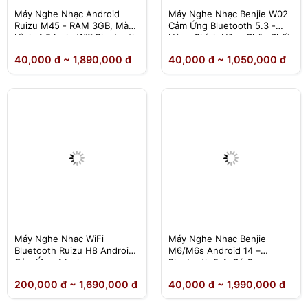
Máy Nghe Nhạc Android
Máy Nghe Nhạc Benjie W02
Ruizu M45 - RAM 3GB, Màn
Cảm Ứng Bluetooth 5.3 -
Hình 4.5 Inch, Wifi Bluetooth
Hàng Chính Hãng Phân Phối
5.4
Độc Quyền
40,000 đ ~ 1,890,000 đ
40,000 đ ~ 1,050,000 đ
Máy Nghe Nhạc WiFi
Máy Nghe Nhạc Benjie
Bluetooth Ruizu H8 Android |
M6/M6s Android 14 –
Cảm Ứng 4 Inch
Bluetooth 5.4, Có Camera,
Dịch Thuật Offline – Chính
200,000 đ ~ 1,690,000 đ
40,000 đ ~ 1,990,000 đ
Hãng