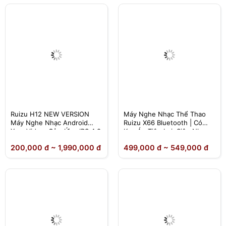
Ruizu H12 NEW VERSION
Máy Nghe Nhạc Thể Thao
Máy Nghe Nhạc Android
Ruizu X66 Bluetooth | Có
Xem Video ,Cảm Ứng IPS 4.8
Kẹp Áo Tiện Lợi, Siêu Nhẹ
Inch, RAM 4GB, ROM 64GB,
15g
200,000 đ ~ 1,990,000 đ
499,000 đ ~ 549,000 đ
Bluetooth 5.2, Wifi