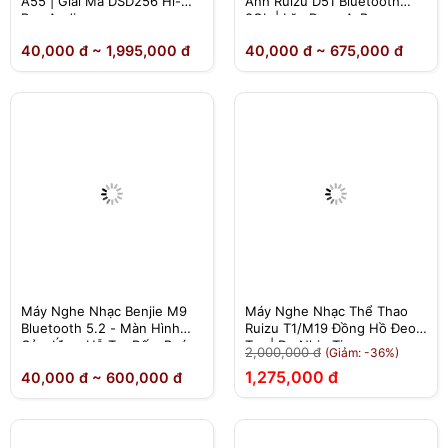
A55 | Giải Mã DSD256 Hi-
Anh Ruizu D51 Bluetooth
Res Audio
8Gb | Lặp Đoạn A-B
40,000 đ ~ 1,995,000 đ
40,000 đ ~ 675,000 đ
Máy Nghe Nhạc Benjie M9
Máy Nghe Nhạc Thể Thao
Bluetooth 5.2 - Màn Hình
Ruizu T1/M19 Đồng Hồ Đeo
Cảm Ứng, Hỗ Trợ Đếm Bước
Tay | Đo Nhịp Tim
2,000,000 đ
(Giảm: -36%)
Chân - Chính Hãng Phân
1,275,000 đ
40,000 đ ~ 600,000 đ
Phối