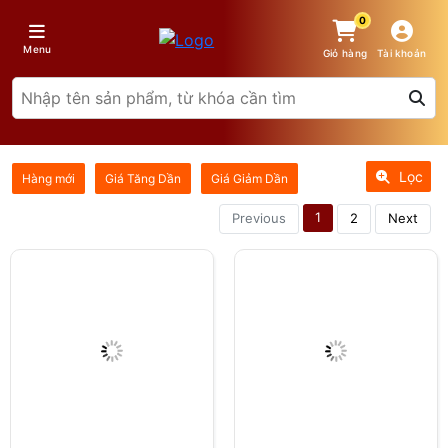
0
Menu
Giỏ hàng
Tài khoản
Lọc
Hàng mới
Giá Tăng Dần
Giá Giảm Dần
1
Previous
2
Next