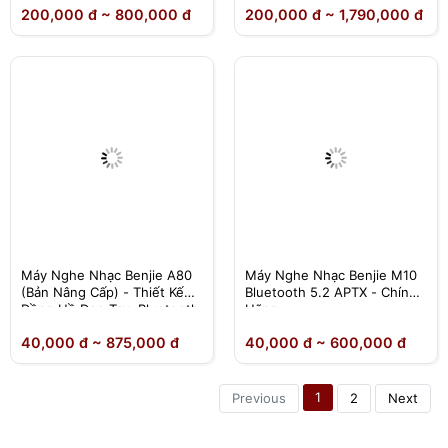
200,000 đ ~ 800,000 đ
200,000 đ ~ 1,790,000 đ
Wifi
Máy Nghe Nhạc Benjie A80
Máy Nghe Nhạc Benjie M10
(Bản Nâng Cấp) - Thiết Kế
Bluetooth 5.2 APTX - Chính
Đồng Hồ Đeo Tay, Bluetooth
Hãng
5.2 - Chính Hãng
40,000 đ ~ 875,000 đ
40,000 đ ~ 600,000 đ
1
Previous
2
Next